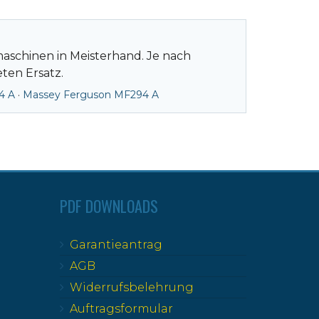
maschinen in Meisterhand. Je nach
ten Ersatz.
4 A
·
Massey Ferguson MF294 A
PDF DOWNLOADS
Garantieantrag
AGB
Widerrufsbelehrung
Auftragsformular