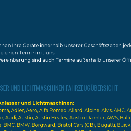
nnen Ihre Geräte innerhalb unserer Geschäftszeiten jed
tte einen Termin mit uns.
ereinbarung sind auch Termine außerhalb unserer Öff
SER UND LICHTMASCHINEN FAHRZEUGÜBERSICHT
nlasser und Lichtmaschinen
oma
Adler
Aero
Alfa Romeo
Allard
Alpine
Alvis
AMC
A
n
Audi
Austin
Austin Healey
Austro Daimler
AWS
Ball
e
BMC
BMW
Borgward
Bristol Cars (GB)
Bugatti
Buick