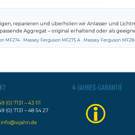
igen, reparieren und überholen wir Anlasser und Licht
passende Aggregat – original erhaltend oder als geeigne
on MF274
·
Massey Ferguson MF275 A
·
Massey Ferguson MF28
KT
4-JAHRES-GARANTIE
49 (0) 7131 – 43 111
49 (0) 7131 – 48 54 27
:
info@wjahn.de