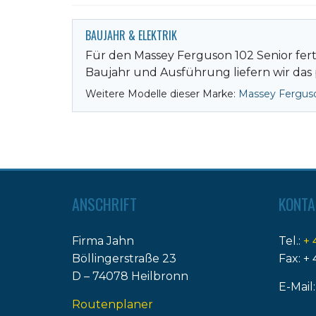
BAUJAHR & ELEKTRIK
Für den Massey Ferguson 102 Senior fert
Baujahr und Ausführung liefern wir das 
Weitere Modelle dieser Marke:
Massey Fergus
ANSCHRIFT
KONTA
Firma Jahn
Tel.:
+ 
Böllingerstraße 23
Fax: + 
D – 74078 Heilbronn
E-Mail
Routenplaner