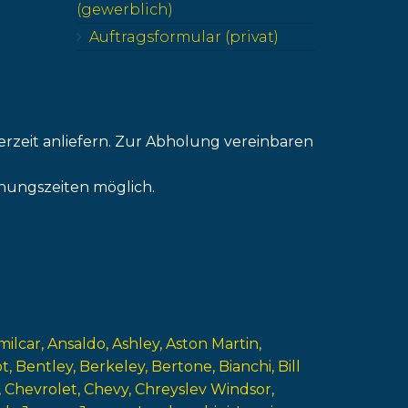
(gewerblich)
Auftragsformular (privat)
erzeit anliefern. Zur Abholung vereinbaren
nungszeiten möglich.
milcar
Ansaldo
Ashley
Aston Martin
ot
Bentley
Berkeley
Bertone
Bianchi
Bill
Chevrolet
Chevy
Chreyslev Windsor