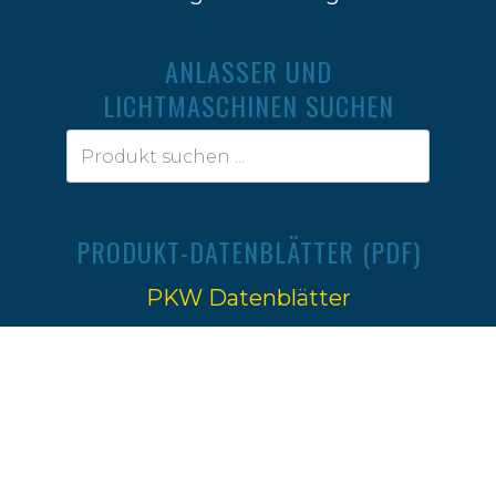
ANLASSER UND
LICHTMASCHINEN SUCHEN
PRODUKT-DATENBLÄTTER (PDF)
PKW Datenblätter
Traktoren Datenblätter
Impressum
|
Datenschutz
Ⓒ 2022-2026
Firma W.Jahn