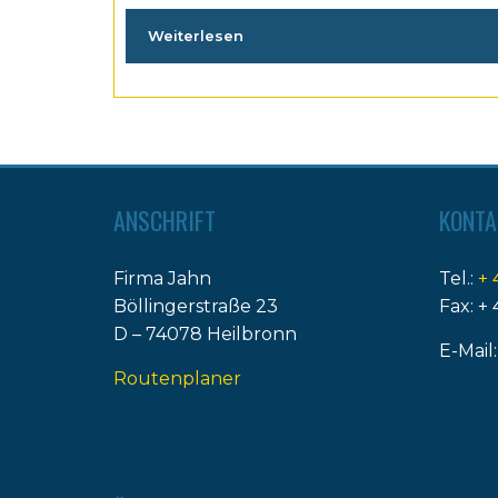
Weiterlesen
ANSCHRIFT
KONTA
Firma Jahn
Tel.:
+ 
Böllingerstraße 23
Fax: + 
D – 74078 Heilbronn
E-Mail
Routenplaner