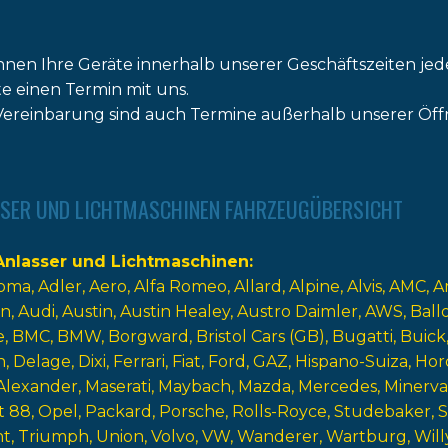
nnen Ihre Geräte innerhalb unserer Geschäftszeiten jed
tte einen Termin mit uns.
ereinbarung sind auch Termine außerhalb unserer Öff
SER UND LICHTMASCHINEN FAHRZEUGÜBERSICHT
nlasser und Lichtmaschinen
oma
Adler
Aero
Alfa Romeo
Allard
Alpine
Alvis
AMC
A
n
Audi
Austin
Austin Healey
Austro Daimler
AWS
Ball
e
BMC
BMW
Borgward
Bristol Cars (GB)
Bugatti
Buick
n
Delage
Dixi
Ferrari
Fiat
Ford
GAZ
Hispano-Suiza
Hor
Alexander
Maserati
Maybach
Mazda
Mercedes
Minerva
t 88
Opel
Packard
Porsche
Rolls-Royce
Studebaker
nt
Triumph
Union
Volvo
VW
Wanderer
Wartburg
Will