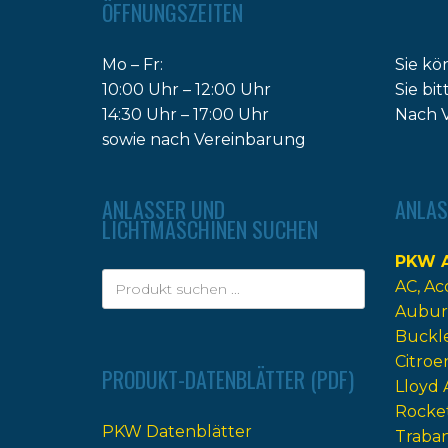
ÖFFNUNGSZEITEN
Mo – Fr:
Sie kö
10:00 Uhr – 12:00 Uhr
Sie bi
14:30 Uhr – 17:00 Uhr
Nach V
sowie nach Vereinbarung
ANLASSER UND
ANLAS
LICHTMASCHINEN SUCHEN
PKW A
AC
Ac
Aubur
Buckl
Citroe
PRODUKT-DATENBLÄTTER (PDF)
Lloyd 
Rocke
PKW Datenblätter
Traba