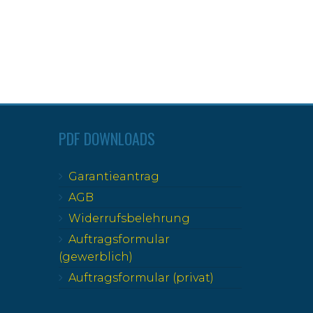
PDF DOWNLOADS
Garantieantrag
AGB
Widerrufsbelehrung
Auftragsformular
(gewerblich)
Auftragsformular (privat)