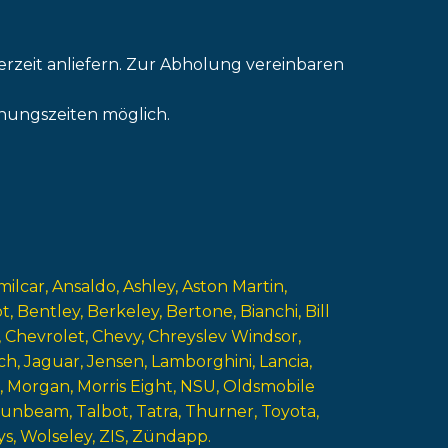
erzeit anliefern. Zur Abholung vereinbaren
nungszeiten möglich.
milcar
Ansaldo
Ashley
Aston Martin
ot
Bentley
Berkeley
Bertone
Bianchi
Bill
Chevrolet
Chevy
Chreyslev Windsor
ch
Jaguar
Jensen
Lamborghini
Lancia
Morgan
Morris Eight
NSU
Oldsmobile
Sunbeam
Talbot
Tatra
Thurner
Toyota
ys
Wolseley
ZIS
Zündapp