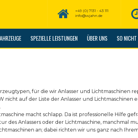
+49 (0) 7131 - 43 111
info@wjahn.de
FAHRZEUGE
SPEZIELLE LEISTUNGEN
ÜBER UNS
SO NICHT
hrzeugtypen, für die wir Anlasser und Lichtmaschinen re
KW nicht auf der Liste der Anlasser und Lichtmaschinen 
.
tmaschine macht schlapp. Da ist professionelle Hilfe gefr
tur des Anlassers oder der Lichtmaschine, manchmal mu
Lichtmaschinen an; dabei richten wir uns ganz nach Ihr