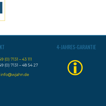
KT
4-JAHRES-GARANTIE
49 (0) 7131 – 43 111
49 (0) 7131 – 48 54 27
:
info@wjahn.de