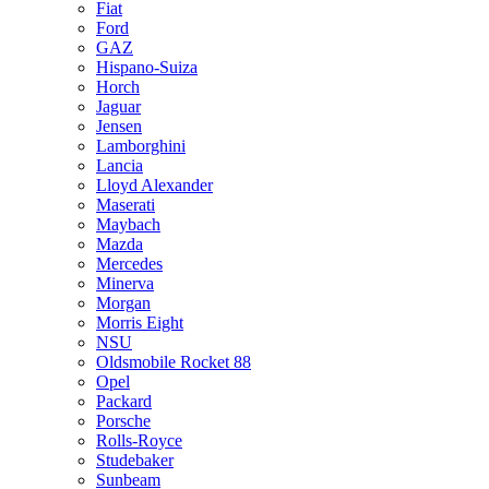
Fiat
Ford
GAZ
Hispano-Suiza
Horch
Jaguar
Jensen
Lamborghini
Lancia
Lloyd Alexander
Maserati
Maybach
Mazda
Mercedes
Minerva
Morgan
Morris Eight
NSU
Oldsmobile Rocket 88
Opel
Packard
Porsche
Rolls-Royce
Studebaker
Sunbeam