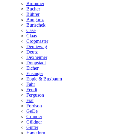
Brummer
Bucher
Bührer
Bungartz
Burischek
Case
Claas
Cropmaster
Deuliewag
Deutz
Dexheimer
Doppstadt
Eicher
Ensinger
Epple & Buxbaum
Fahr
Fendt
Ferguson
Fiat
Fordson
GeDe
Grunder
Güldner
Gutter
Hagedorn