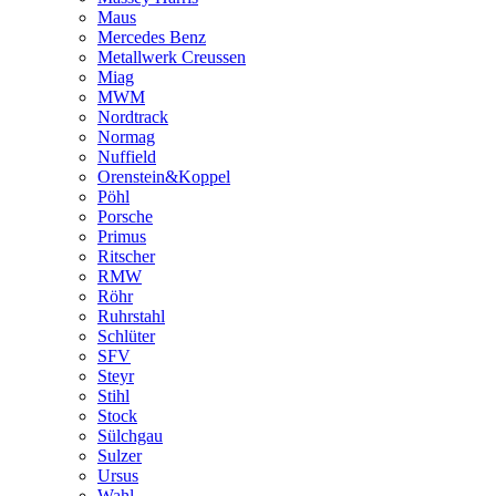
Maus
Mercedes Benz
Metallwerk Creussen
Miag
MWM
Nordtrack
Normag
Nuffield
Orenstein&Koppel
Pöhl
Porsche
Primus
Ritscher
RMW
Röhr
Ruhrstahl
Schlüter
SFV
Steyr
Stihl
Stock
Sülchgau
Sulzer
Ursus
Wahl