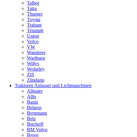
Talbot
Tatra
Thurner
Toyota
Trabant
Triumph
Union
Volvo
VW
Wanderer
Wartburg
Willys
Wolseley
ZIS
Zündapp
Traktoren Anlasser und Lichtmaschinen
Allgaier
Allis
Bautz
Belarus
Bergmann
Betz
Bischoff
BM Volvo
Brons