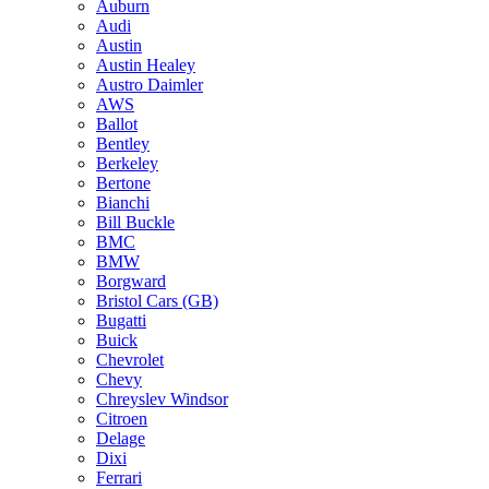
Auburn
Audi
Austin
Austin Healey
Austro Daimler
AWS
Ballot
Bentley
Berkeley
Bertone
Bianchi
Bill Buckle
BMC
BMW
Borgward
Bristol Cars (GB)
Bugatti
Buick
Chevrolet
Chevy
Chreyslev Windsor
Citroen
Delage
Dixi
Ferrari