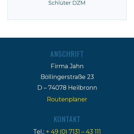
Schlüter DZM
ANSCHRIFT
Firma Jahn
Böllingerstraße 23
D – 74078 Heilbronn
Routenplaner
KONTAKT
Tel.:
+ 49 (0) 7131 – 43 111