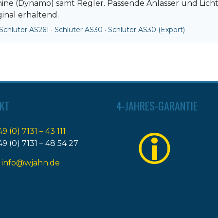
hine (Dynamo) samt Regler. Passende Anlasser und Lich
inal erhaltend.
Schlüter AS261
·
Schlüter AS30
·
Schlüter AS30 (Export)
KT
4-JAHRES-GARANTIE
49 (0) 7131 – 43 111
49 (0) 7131 – 48 54 27
:
info@wjahn.de