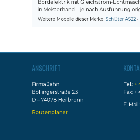
Bordelektrik mit Gleichstrom-Lichtmasc
in Meisterhand – je nach Ausführung orig
Weitere Modelle dieser Marke:
Schlüter AS22
·
ANSCHRIFT
KONTA
Firma Jahn
Tel.:
+ 
Böllingerstraße 23
Fax: + 
D – 74078 Heilbronn
E-Mail
Routenplaner