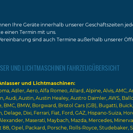
nnen Ihre Geräte innerhalb unserer Geschäftszeiten jed
tte einen Termin mit uns.
ereinbarung sind auch Termine außerhalb unserer Öff
SER UND LICHTMASCHINEN FAHRZEUGÜBERSICHT
nlasser und Lichtmaschinen
oma
Adler
Aero
Alfa Romeo
Allard
Alpine
Alvis
AMC
A
n
Audi
Austin
Austin Healey
Austro Daimler
AWS
Ball
e
BMC
BMW
Borgward
Bristol Cars (GB)
Bugatti
Buick
n
Delage
Dixi
Ferrari
Fiat
Ford
GAZ
Hispano-Suiza
Hor
Alexander
Maserati
Maybach
Mazda
Mercedes
Minerva
t 88
Opel
Packard
Porsche
Rolls-Royce
Studebaker