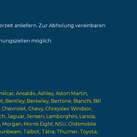
erzeit anliefern. Zur Abholung vereinbaren
nungszeiten möglich.
milcar
Ansaldo
Ashley
Aston Martin
ot
Bentley
Berkeley
Bertone
Bianchi
Bill
Chevrolet
Chevy
Chreyslev Windsor
ch
Jaguar
Jensen
Lamborghini
Lancia
Morgan
Morris Eight
NSU
Oldsmobile
Sunbeam
Talbot
Tatra
Thurner
Toyota