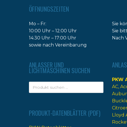
ÖFFNUNGSZEITEN
Mo – Fr:
Sie kö
10:00 Uhr – 12:00 Uhr
Sie bi
14:30 Uhr – 17:00 Uhr
Nach V
sowie nach Vereinbarung
ANLASSER UND
ANLAS
LICHTMASCHINEN SUCHEN
PKW A
AC
Ac
Aubur
Buckl
Citroe
PRODUKT-DATENBLÄTTER (PDF)
Lloyd 
Rocke