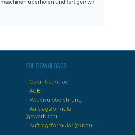
tmaschinen überholen und fertigen wir
PDF DOWNLOADS
Garantieantrag
AGB
Widerrufsbelehrung
Auftragsformular
(gewerblich)
Auftragsformular (privat)