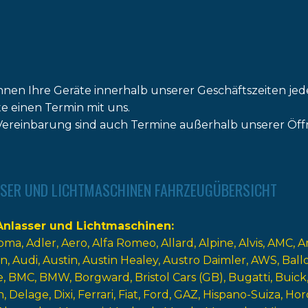
nnen Ihre Geräte innerhalb unserer Geschäftszeiten jed
tte einen Termin mit uns.
ereinbarung sind auch Termine außerhalb unserer Öff
SER UND LICHTMASCHINEN FAHRZEUGÜBERSICHT
nlasser und Lichtmaschinen
oma
Adler
Aero
Alfa Romeo
Allard
Alpine
Alvis
AMC
A
n
Audi
Austin
Austin Healey
Austro Daimler
AWS
Ball
e
BMC
BMW
Borgward
Bristol Cars (GB)
Bugatti
Buick
n
Delage
Dixi
Ferrari
Fiat
Ford
GAZ
Hispano-Suiza
Hor