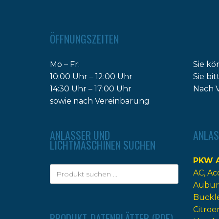
ÖFFNUNGSZEITEN
Mo – Fr:
Sie kö
10:00 Uhr – 12:00 Uhr
Sie bi
14:30 Uhr – 17:00 Uhr
Nach V
sowie nach Vereinbarung
ANLASSER UND
ANLAS
LICHTMASCHINEN SUCHEN
PKW A
AC
Ac
Aubur
Buckl
Citroe
PRODUKT-DATENBLÄTTER (PDF)