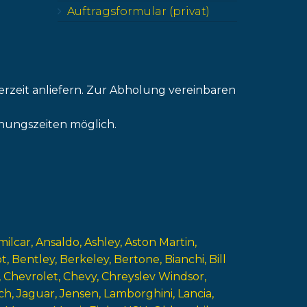
Auftragsformular (privat)
erzeit anliefern. Zur Abholung vereinbaren
nungszeiten möglich.
milcar
Ansaldo
Ashley
Aston Martin
ot
Bentley
Berkeley
Bertone
Bianchi
Bill
Chevrolet
Chevy
Chreyslev Windsor
ch
Jaguar
Jensen
Lamborghini
Lancia