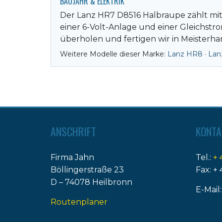
BAUJAHR & ELEKTRIK
Der Lanz HR7 D8516 Halbraupe zählt mit 
einer 6-Volt-Anlage und einer Gleichst
überholen und fertigen wir in Meisterha
Weitere Modelle dieser Marke:
Lanz HR8
·
Lan
ANSCHRIFT
KONTA
Firma Jahn
Tel.:
+ 
Böllingerstraße 23
Fax: + 
D – 74078 Heilbronn
E-Mail
Routenplaner