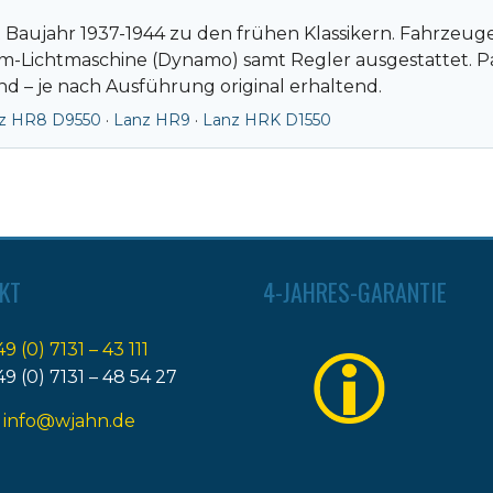
Baujahr 1937-1944 zu den frühen Klassikern. Fahrzeuge a
rom-Lichtmaschine (Dynamo) samt Regler ausgestattet. 
nd – je nach Ausführung original erhaltend.
z HR8 D9550
·
Lanz HR9
·
Lanz HRK D1550
KT
4-JAHRES-GARANTIE
49 (0) 7131 – 43 111
49 (0) 7131 – 48 54 27
:
info@wjahn.de