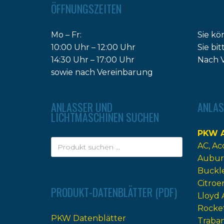
ÖFFNUNGSZEITEN
Mo – Fr:
Sie kö
10:00 Uhr – 12:00 Uhr
Sie bi
14:30 Uhr – 17:00 Uhr
Nach V
sowie nach Vereinbarung
ANLASSER UND
ANLAS
LICHTMASCHINEN SUCHEN
PKW A
AC
Ac
Aubur
Buckl
Citroe
PRODUKT-DATENBLÄTTER (PDF)
Lloyd 
Rocke
PKW Datenblätter
Traba