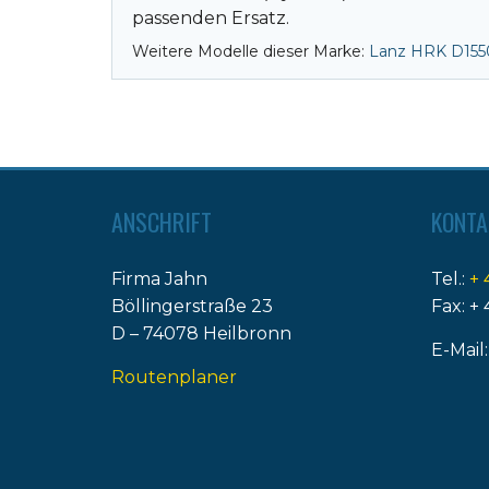
passenden Ersatz.
Weitere Modelle dieser Marke:
Lanz HRK D155
ANSCHRIFT
KONTA
Firma Jahn
Tel.:
+ 
Böllingerstraße 23
Fax: + 
D – 74078 Heilbronn
E-Mail
Routenplaner