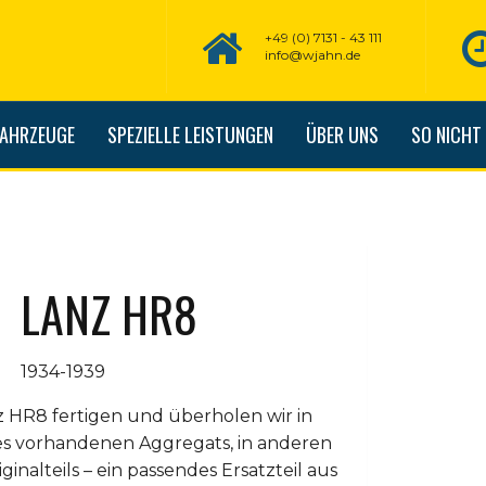
+49 (0) 7131 - 43 111
info@wjahn.de
FAHRZEUGE
SPEZIELLE LEISTUNGEN
ÜBER UNS
SO NICHT
LANZ HR8
1934-1939
z HR8 fertigen und überholen wir in
es vorhandenen Aggregats, in anderen
ginalteils – ein passendes Ersatzteil aus