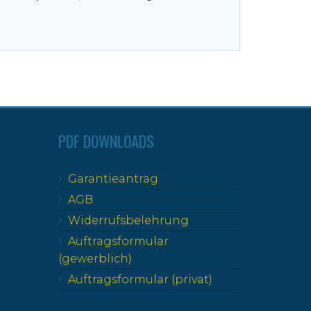
PDF DOWNLOADS
Garantieantrag
AGB
Widerrufsbelehrung
Auftragsformular
(gewerblich)
Auftragsformular (privat)