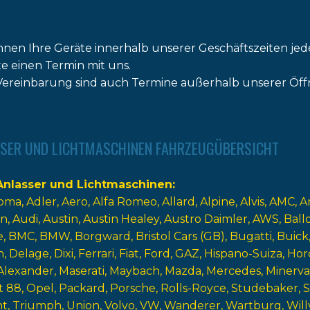
nnen Ihre Geräte innerhalb unserer Geschäftszeiten jed
tte einen Termin mit uns.
ereinbarung sind auch Termine außerhalb unserer Öff
SER UND LICHTMASCHINEN FAHRZEUGÜBERSICHT
nlasser und Lichtmaschinen
oma
Adler
Aero
Alfa Romeo
Allard
Alpine
Alvis
AMC
A
n
Audi
Austin
Austin Healey
Austro Daimler
AWS
Ball
e
BMC
BMW
Borgward
Bristol Cars (GB)
Bugatti
Buick
n
Delage
Dixi
Ferrari
Fiat
Ford
GAZ
Hispano-Suiza
Hor
Alexander
Maserati
Maybach
Mazda
Mercedes
Minerva
t 88
Opel
Packard
Porsche
Rolls-Royce
Studebaker
nt
Triumph
Union
Volvo
VW
Wanderer
Wartburg
Will