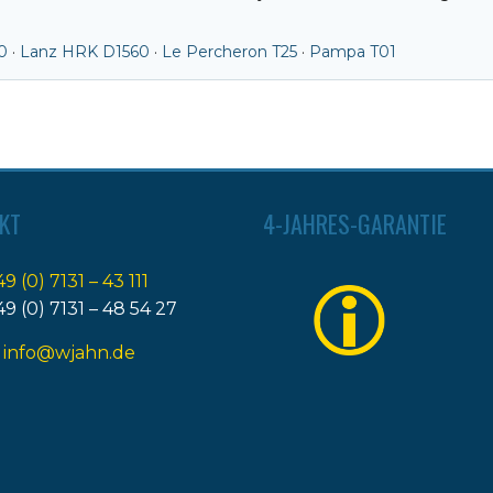
0
·
Lanz HRK D1560
·
Le Percheron T25
·
Pampa T01
KT
4-JAHRES-GARANTIE
49 (0) 7131 – 43 111
49 (0) 7131 – 48 54 27
:
info@wjahn.de