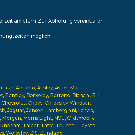
erzeit anliefern. Zur Abholung vereinbaren
nungszeiten möglich.
milcar
Ansaldo
Ashley
Aston Martin
ot
Bentley
Berkeley
Bertone
Bianchi
Bill
Chevrolet
Chevy
Chreyslev Windsor
ch
Jaguar
Jensen
Lamborghini
Lancia
Morgan
Morris Eight
NSU
Oldsmobile
Sunbeam
Talbot
Tatra
Thurner
Toyota
ys
Wolseley
ZIS
Zündapp