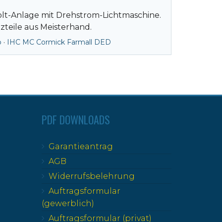
olt-Anlage mit Drehstrom-Lichtmaschine.
zteile aus Meisterhand.
b
·
IHC MC Cormick Farmall DED
PDF DOWNLOADS
Garantieantrag
AGB
Widerrufsbelehrung
Auftragsformular
(gewerblich)
Auftragsformular (privat)