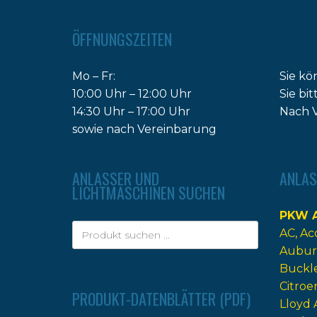
ÖFFNUNGSZEITEN
Mo – Fr:
Sie kö
10:00 Uhr – 12:00 Uhr
Sie bi
14:30 Uhr – 17:00 Uhr
Nach V
sowie nach Vereinbarung
ANLASSER UND
ANLAS
LICHTMASCHINEN SUCHEN
PKW A
AC
Ac
Aubur
Buckl
Citroe
PRODUKT-DATENBLÄTTER (PDF)
Lloyd 