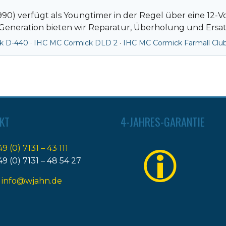
90) verfügt als Youngtimer in der Regel über eine 12-V
Generation bieten wir Reparatur, Überholung und Ersat
k D-440
·
IHC MC Cormick DLD 2
·
IHC MC Cormick Farmall Clu
KT
4-JAHRES-GARANTIE
49 (0) 7131 – 43 111
49 (0) 7131 – 48 54 27
:
info@wjahn.de