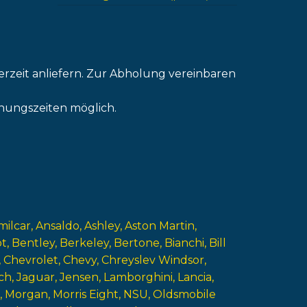
erzeit anliefern. Zur Abholung vereinbaren
nungszeiten möglich.
milcar
Ansaldo
Ashley
Aston Martin
ot
Bentley
Berkeley
Bertone
Bianchi
Bill
Chevrolet
Chevy
Chreyslev Windsor
ch
Jaguar
Jensen
Lamborghini
Lancia
Morgan
Morris Eight
NSU
Oldsmobile