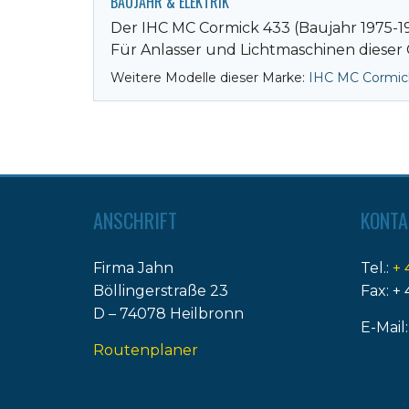
BAUJAHR & ELEKTRIK
Der IHC MC Cormick 433 (Baujahr 1975-19
Für Anlasser und Lichtmaschinen dieser 
Weitere Modelle dieser Marke:
IHC MC Cormic
ANSCHRIFT
KONTA
Firma Jahn
Tel.:
+ 
Böllingerstraße 23
Fax: + 
D – 74078 Heilbronn
E-Mail
Routenplaner