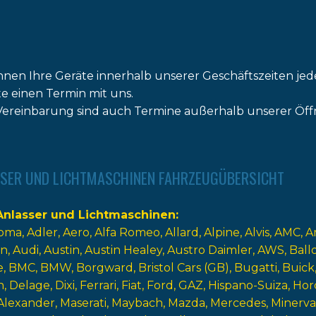
nnen Ihre Geräte innerhalb unserer Geschäftszeiten jed
tte einen Termin mit uns.
ereinbarung sind auch Termine außerhalb unserer Öff
SER UND LICHTMASCHINEN FAHRZEUGÜBERSICHT
nlasser und Lichtmaschinen
oma
Adler
Aero
Alfa Romeo
Allard
Alpine
Alvis
AMC
A
n
Audi
Austin
Austin Healey
Austro Daimler
AWS
Ball
e
BMC
BMW
Borgward
Bristol Cars (GB)
Bugatti
Buick
n
Delage
Dixi
Ferrari
Fiat
Ford
GAZ
Hispano-Suiza
Hor
Alexander
Maserati
Maybach
Mazda
Mercedes
Minerva