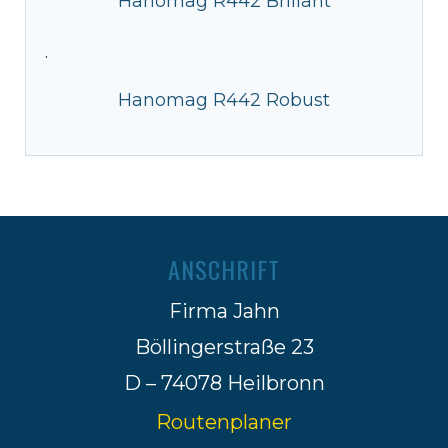
Hanomag R442 Brillant
·
Hanomag R442 Robust
ANSCHRIFT
Firma Jahn
Böllingerstraße 23
D – 74078 Heilbronn
Routenplaner