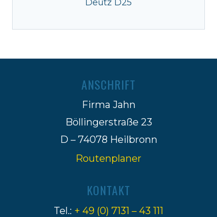
Deutz D25
ANSCHRIFT
Firma Jahn
Böllingerstraße 23
D – 74078 Heilbronn
Routenplaner
KONTAKT
Tel.:
+ 49 (0) 7131 – 43 111