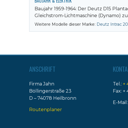
BAUJAHR & ELEKTRIK
Baujahr 1959-1964: Der Deutz D15 Planta
Gleichstrom-Lichtmaschine (Dynamo) zum
Weitere Modelle dieser Marke:
Deutz Intrac 2
ANSCHRIFT
KONTA
Firma Jahn
Tel.:
+ 
Böllingerstraße 23
Fax: + 
D – 74078 Heilbronn
E-Mail
Routenplaner