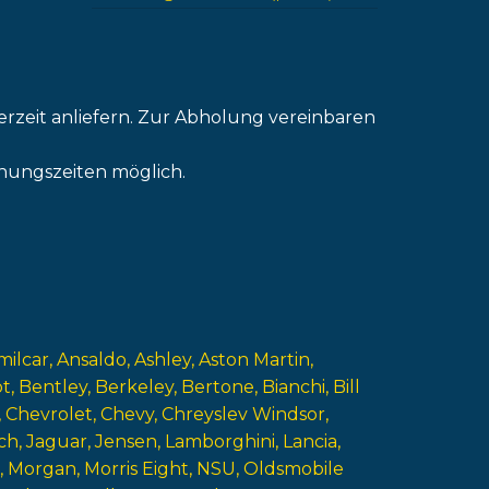
erzeit anliefern. Zur Abholung vereinbaren
nungszeiten möglich.
milcar
Ansaldo
Ashley
Aston Martin
ot
Bentley
Berkeley
Bertone
Bianchi
Bill
Chevrolet
Chevy
Chreyslev Windsor
ch
Jaguar
Jensen
Lamborghini
Lancia
Morgan
Morris Eight
NSU
Oldsmobile