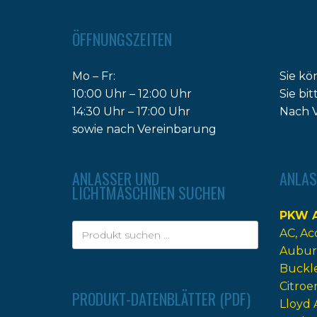
ÖFFNUNGSZEITEN
Mo – Fr:
Sie kö
10:00 Uhr – 12:00 Uhr
Sie bi
14:30 Uhr – 17:00 Uhr
Nach V
sowie nach Vereinbarung
ANLASSER UND
ANLAS
LICHTMASCHINEN SUCHEN
PKW A
AC
Ac
Aubur
Buckl
Citroe
PRODUKT-DATENBLÄTTER (PDF)
Lloyd 