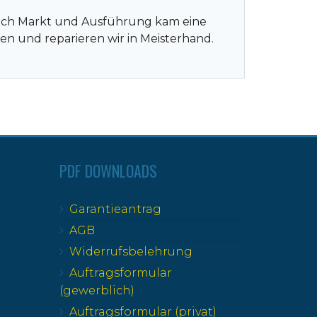
e nach Markt und Ausführung kam eine
n und reparieren wir in Meisterhand.
PDF DOWNLOADS
Garantieantrag
AGB
Widerrufsbelehrung
Auftragsformular
(gewerblich)
Auftragsformular (privat)