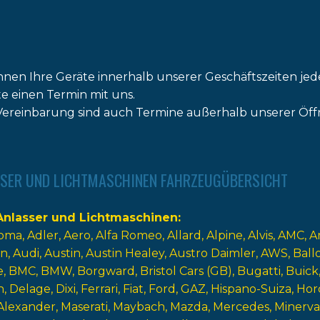
nnen Ihre Geräte innerhalb unserer Geschäftszeiten jed
tte einen Termin mit uns.
ereinbarung sind auch Termine außerhalb unserer Öff
SER UND LICHTMASCHINEN FAHRZEUGÜBERSICHT
nlasser und Lichtmaschinen
oma
Adler
Aero
Alfa Romeo
Allard
Alpine
Alvis
AMC
A
n
Audi
Austin
Austin Healey
Austro Daimler
AWS
Ball
e
BMC
BMW
Borgward
Bristol Cars (GB)
Bugatti
Buick
n
Delage
Dixi
Ferrari
Fiat
Ford
GAZ
Hispano-Suiza
Hor
Alexander
Maserati
Maybach
Mazda
Mercedes
Minerva