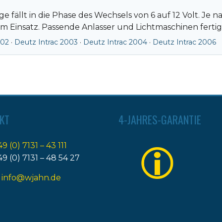
ge fällt in die Phase des Wechsels von 6 auf 12 Volt. J
 Einsatz. Passende Anlasser und Lichtmaschinen fertige
002
·
Deutz Intrac 2003
·
Deutz Intrac 2004
·
Deutz Intrac 2006
KT
4-JAHRES-GARANTIE
49 (0) 7131 – 43 111
49 (0) 7131 – 48 54 27
:
info@wjahn.de