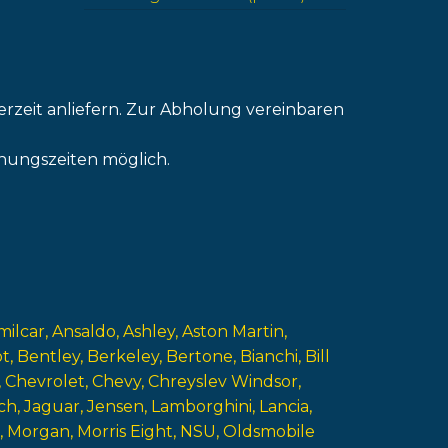
erzeit anliefern. Zur Abholung vereinbaren
nungszeiten möglich.
milcar
Ansaldo
Ashley
Aston Martin
ot
Bentley
Berkeley
Bertone
Bianchi
Bill
Chevrolet
Chevy
Chreyslev Windsor
ch
Jaguar
Jensen
Lamborghini
Lancia
Morgan
Morris Eight
NSU
Oldsmobile