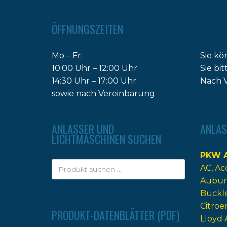
ÖFFNUNGSZEITEN
Mo – Fr:
Sie kö
10:00 Uhr – 12:00 Uhr
Sie bi
14:30 Uhr – 17:00 Uhr
Nach V
sowie nach Vereinbarung
ANLASSER UND
ANLAS
LICHTMASCHINEN SUCHEN
PKW A
AC
Ac
Aubur
Buckl
Citroe
PRODUKT-DATENBLÄTTER (PDF)
Lloyd 