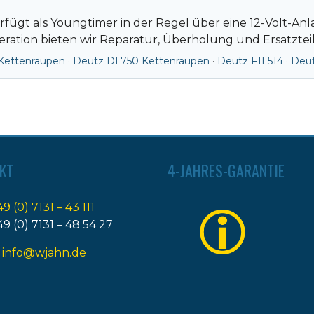
fügt als Youngtimer in der Regel über eine 12-Volt-An
ration bieten wir Reparatur, Überholung und Ersatztei
Kettenraupen
·
Deutz DL750 Kettenraupen
·
Deutz F1L514
·
Deut
KT
4-JAHRES-GARANTIE
49 (0) 7131 – 43 111
49 (0) 7131 – 48 54 27
:
info@wjahn.de