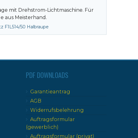
lage mit Drehstrom-Lichtmaschine. Für
le aus Meisterhand.
z F1L514/50 Halbraupe
PDF DOWNLOADS
Garantieantrag
AGB
Widerrufsbelehrung
Auftragsformular
(gewerblich)
Auftragsformular (privat)