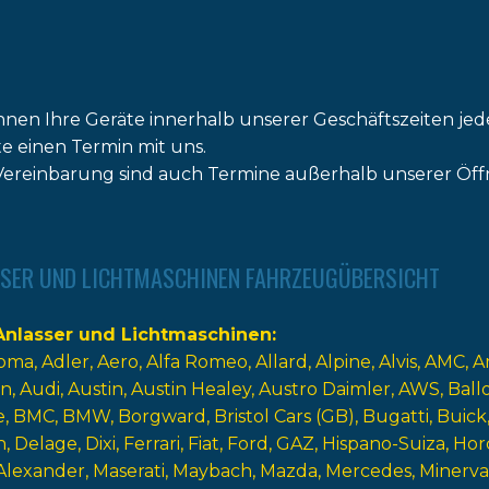
nnen Ihre Geräte innerhalb unserer Geschäftszeiten jed
tte einen Termin mit uns.
ereinbarung sind auch Termine außerhalb unserer Öff
SER UND LICHTMASCHINEN FAHRZEUGÜBERSICHT
nlasser und Lichtmaschinen
oma
Adler
Aero
Alfa Romeo
Allard
Alpine
Alvis
AMC
A
n
Audi
Austin
Austin Healey
Austro Daimler
AWS
Ball
e
BMC
BMW
Borgward
Bristol Cars (GB)
Bugatti
Buick
n
Delage
Dixi
Ferrari
Fiat
Ford
GAZ
Hispano-Suiza
Hor
Alexander
Maserati
Maybach
Mazda
Mercedes
Minerva