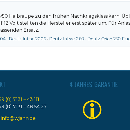
4/50 Halbraupe zu den frühen Nachkriegsklassikern. Übl
12 Volt stellten die Hersteller erst später um. Für Anl
assenden Ersatz.
004
·
Deutz Intrac 2006
·
Deutz Intrac 6.60
·
Deutz Orion 250 Flu
KT
4-JAHRES-GARANTIE
49 (0) 7131 – 43 111
49 (0) 7131 – 48 54 27
:
info@wjahn.de