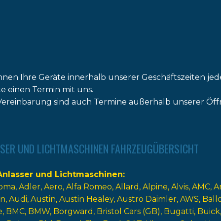
nnen Ihre Geräte innerhalb unserer Geschäftszeiten jed
tte einen Termin mit uns.
ereinbarung sind auch Termine außerhalb unserer Öff
SER UND LICHTMASCHINEN FAHRZEUGÜBERSICHT
nlasser und Lichtmaschinen
oma
Adler
Aero
Alfa Romeo
Allard
Alpine
Alvis
AMC
A
n
Audi
Austin
Austin Healey
Austro Daimler
AWS
Ball
e
BMC
BMW
Borgward
Bristol Cars (GB)
Bugatti
Buick