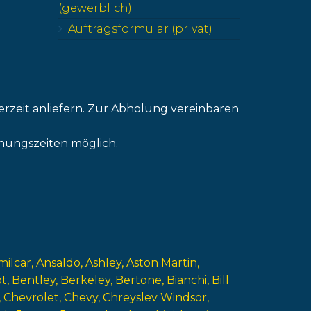
(gewerblich)
Auftragsformular (privat)
erzeit anliefern. Zur Abholung vereinbaren
nungszeiten möglich.
milcar
Ansaldo
Ashley
Aston Martin
ot
Bentley
Berkeley
Bertone
Bianchi
Bill
Chevrolet
Chevy
Chreyslev Windsor