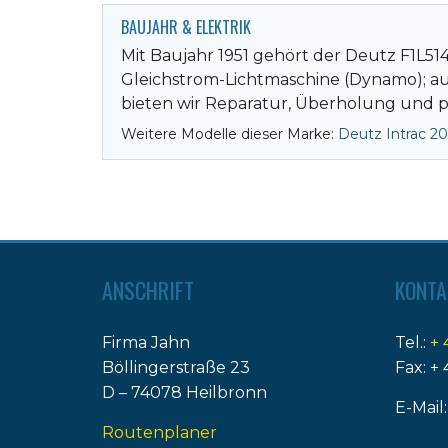
BAUJAHR & ELEKTRIK
Mit Baujahr 1951 gehört der Deutz F1L51
Gleichstrom-Lichtmaschine (Dynamo); auf 
bieten wir Reparatur, Überholung und p
Weitere Modelle dieser Marke:
Deutz Intrac 2
ANSCHRIFT
KONTA
Firma Jahn
Tel.:
+ 
Böllingerstraße 23
Fax: + 
D – 74078 Heilbronn
E-Mail
Routenplaner