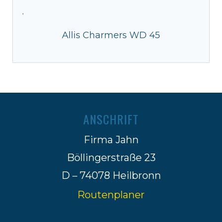
·
Allis Charmers WD 45
ANSCHRIFT
Firma Jahn
Böllingerstraße 23
D – 74078 Heilbronn
Routenplaner