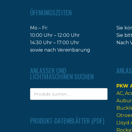
ÖFFNUNGSZEITEN
Mo – Fr:
Sie kö
10:00 Uhr – 12:00 Uhr
Sie bi
14:30 Uhr – 17:00 Uhr
Nach V
sowie nach Vereinbarung
ANLASSER UND
ANLAS
LICHTMASCHINEN SUCHEN
PKW A
AC
Ac
Aubur
Buckl
Citroe
PRODUKT-DATENBLÄTTER (PDF)
Lloyd 
Rocke