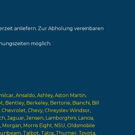
erzeit anliefern. Zur Abholung vereinbaren
nungszeiten möglich.
milcar
Ansaldo
Ashley
Aston Martin
ot
Bentley
Berkeley
Bertone
Bianchi
Bill
Chevrolet
Chevy
Chreyslev Windsor
ch
Jaguar
Jensen
Lamborghini
Lancia
Morgan
Morris Eight
NSU
Oldsmobile
Sunbeam
Talbot
Tatra
Thurner
Toyota