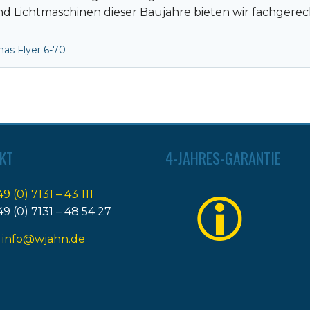
nd Lichtmaschinen dieser Baujahre bieten wir fachger
as Flyer 6-70
KT
4-JAHRES-GARANTIE
49 (0) 7131 – 43 111
49 (0) 7131 – 48 54 27
:
info@wjahn.de