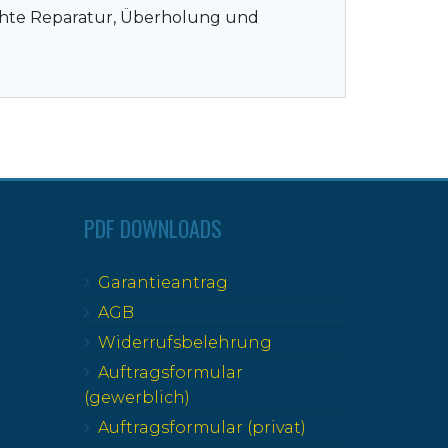
echte Reparatur, Überholung und
PDF DOWNLOADS
Garantieantrag
AGB
Widerrufsbelehrung
Auftragsformular
(gewerblich)
Auftragsformular (privat)