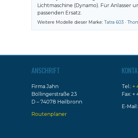
Lichtmaschine (Dynamo). Für Anlasser u
passenden Ersatz.
Weitere Modelle dieser Marke:
Tatra 603
·
Thom
ANSCHRIFT
KONTA
Firma Jahn
Tel.:
+ 
Böllingerstraße 23
Fax: + 
D – 74078 Heilbronn
E-Mail
Routenplaner