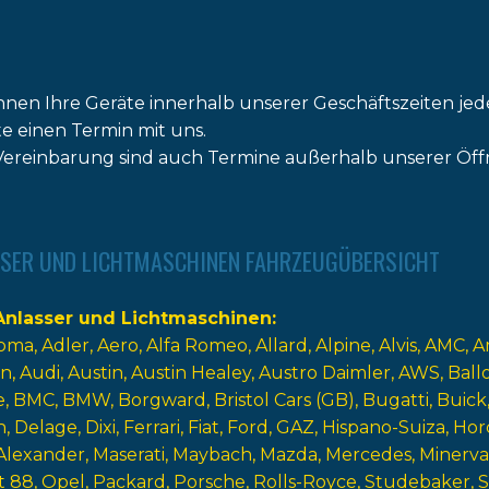
nnen Ihre Geräte innerhalb unserer Geschäftszeiten jed
tte einen Termin mit uns.
ereinbarung sind auch Termine außerhalb unserer Öff
SER UND LICHTMASCHINEN FAHRZEUGÜBERSICHT
nlasser und Lichtmaschinen
oma
Adler
Aero
Alfa Romeo
Allard
Alpine
Alvis
AMC
A
n
Audi
Austin
Austin Healey
Austro Daimler
AWS
Ball
e
BMC
BMW
Borgward
Bristol Cars (GB)
Bugatti
Buick
n
Delage
Dixi
Ferrari
Fiat
Ford
GAZ
Hispano-Suiza
Hor
Alexander
Maserati
Maybach
Mazda
Mercedes
Minerva
t 88
Opel
Packard
Porsche
Rolls-Royce
Studebaker