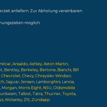
erzeit anliefern. Zur Abholung vereinbaren
nungszeiten möglich.
milcar
Ansaldo
Ashley
Aston Martin
ot
Bentley
Berkeley
Bertone
Bianchi
Bill
Chevrolet
Chevy
Chreyslev Windsor
ch
Jaguar
Jensen
Lamborghini
Lancia
Morgan
Morris Eight
NSU
Oldsmobile
Sunbeam
Talbot
Tatra
Thurner
Toyota
ys
Wolseley
ZIS
Zündapp