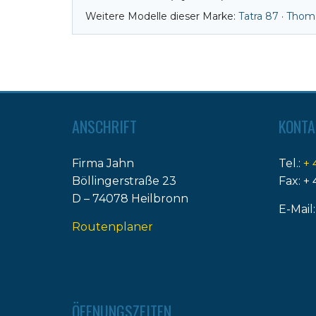
Weitere Modelle dieser Marke:
Tatra 87
·
Thoma
ANSCHRIFT
KONTA
Firma Jahn
Tel.:
+ 
Böllingerstraße 23
Fax: + 
D – 74078 Heilbronn
E-Mail
Routenplaner
ÖFFNUNGSZEITEN