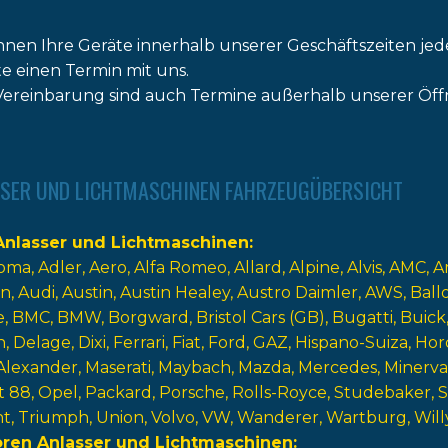
nnen Ihre Geräte innerhalb unserer Geschäftszeiten jed
tte einen Termin mit uns.
ereinbarung sind auch Termine außerhalb unserer Öff
SER UND LICHTMASCHINEN FAHRZEUGÜBERSICHT
nlasser und Lichtmaschinen
oma
Adler
Aero
Alfa Romeo
Allard
Alpine
Alvis
AMC
A
n
Audi
Austin
Austin Healey
Austro Daimler
AWS
Ball
e
BMC
BMW
Borgward
Bristol Cars (GB)
Bugatti
Buick
n
Delage
Dixi
Ferrari
Fiat
Ford
GAZ
Hispano-Suiza
Hor
Alexander
Maserati
Maybach
Mazda
Mercedes
Minerva
t 88
Opel
Packard
Porsche
Rolls-Royce
Studebaker
nt
Triumph
Union
Volvo
VW
Wanderer
Wartburg
Will
oren Anlasser und Lichtmaschinen