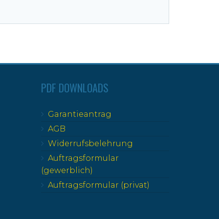
PDF DOWNLOADS
Garantieantrag
AGB
Widerrufsbelehrung
Auftragsformular
(gewerblich)
Auftragsformular (privat)