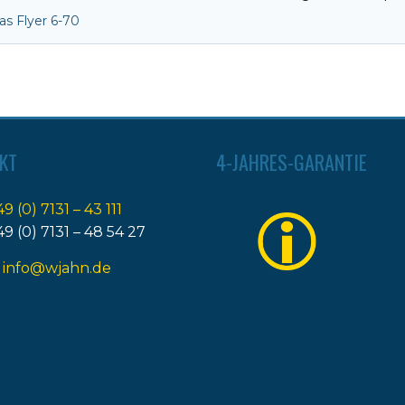
s Flyer 6-70
KT
4-JAHRES-GARANTIE
49 (0) 7131 – 43 111
49 (0) 7131 – 48 54 27
:
info@wjahn.de