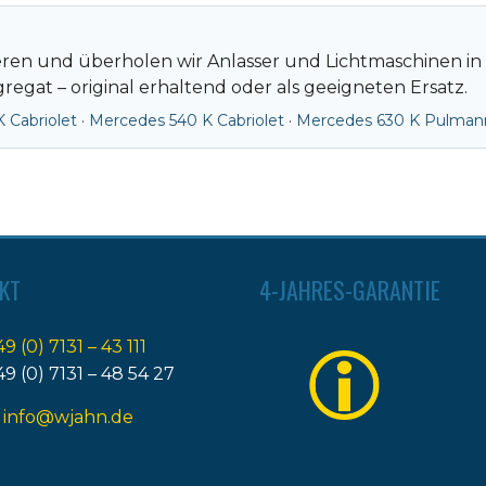
ieren und überholen wir Anlasser und Lichtmaschinen in
egat – original erhaltend oder als geeigneten Ersatz.
 Cabriolet
·
Mercedes 540 K Cabriolet
·
Mercedes 630 K Pulmann
KT
4-JAHRES-GARANTIE
49 (0) 7131 – 43 111
49 (0) 7131 – 48 54 27
:
info@wjahn.de