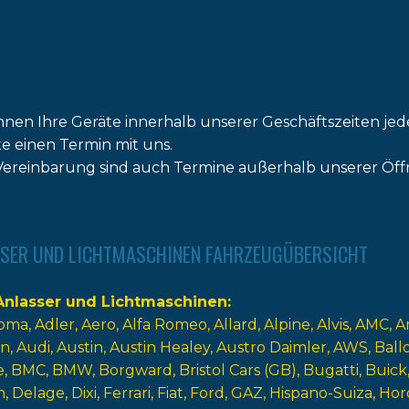
nnen Ihre Geräte innerhalb unserer Geschäftszeiten jed
tte einen Termin mit uns.
ereinbarung sind auch Termine außerhalb unserer Öff
SER UND LICHTMASCHINEN FAHRZEUGÜBERSICHT
nlasser und Lichtmaschinen
oma
Adler
Aero
Alfa Romeo
Allard
Alpine
Alvis
AMC
A
n
Audi
Austin
Austin Healey
Austro Daimler
AWS
Ball
e
BMC
BMW
Borgward
Bristol Cars (GB)
Bugatti
Buick
n
Delage
Dixi
Ferrari
Fiat
Ford
GAZ
Hispano-Suiza
Hor