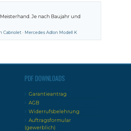
 Meisterhand. Je nach Baujahr und
 Cabriolet
·
Mercedes Adlon Modell K
PDF DOWNLOADS
Garantieantrag
AGB
Widerrufsbelehrung
Auftragsformular
(gewerblich)