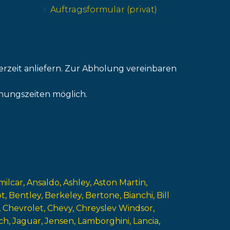
Auftragsformular (privat)
erzeit anliefern. Zur Abholung vereinbaren
nungszeiten möglich.
milcar
Ansaldo
Ashley
Aston Martin
ot
Bentley
Berkeley
Bertone
Bianchi
Bill
Chevrolet
Chevy
Chreyslev Windsor
ch
Jaguar
Jensen
Lamborghini
Lancia