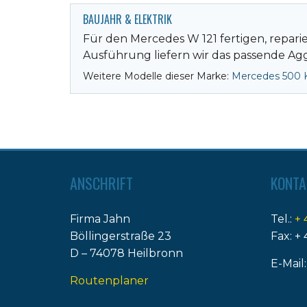
BAUJAHR & ELEKTRIK
Für den Mercedes W 121 fertigen, repar
Ausführung liefern wir das passende Aggr
Weitere Modelle dieser Marke:
Mercedes 500 K
ANSCHRIFT
KONTA
Firma Jahn
Tel.:
+ 
Böllingerstraße 23
Fax: + 
D – 74078 Heilbronn
E-Mail
Routenplaner