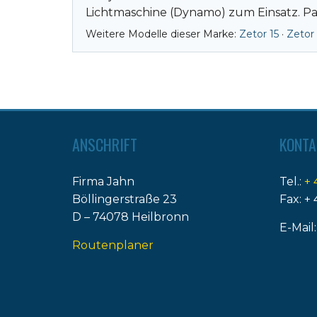
Lichtmaschine (Dynamo) zum Einsatz. Pa
Weitere Modelle dieser Marke:
Zetor 15
·
Zetor
ANSCHRIFT
KONTA
Firma Jahn
Tel.:
+ 
Böllingerstraße 23
Fax: + 
D – 74078 Heilbronn
E-Mail
Routenplaner