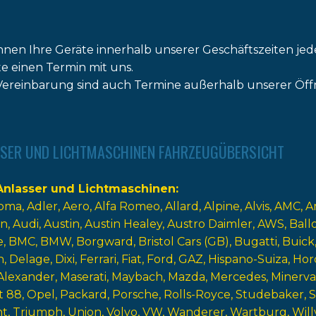
nnen Ihre Geräte innerhalb unserer Geschäftszeiten jed
tte einen Termin mit uns.
ereinbarung sind auch Termine außerhalb unserer Öff
SER UND LICHTMASCHINEN FAHRZEUGÜBERSICHT
nlasser und Lichtmaschinen
oma
Adler
Aero
Alfa Romeo
Allard
Alpine
Alvis
AMC
A
n
Audi
Austin
Austin Healey
Austro Daimler
AWS
Ball
e
BMC
BMW
Borgward
Bristol Cars (GB)
Bugatti
Buick
n
Delage
Dixi
Ferrari
Fiat
Ford
GAZ
Hispano-Suiza
Hor
Alexander
Maserati
Maybach
Mazda
Mercedes
Minerva
t 88
Opel
Packard
Porsche
Rolls-Royce
Studebaker
nt
Triumph
Union
Volvo
VW
Wanderer
Wartburg
Will