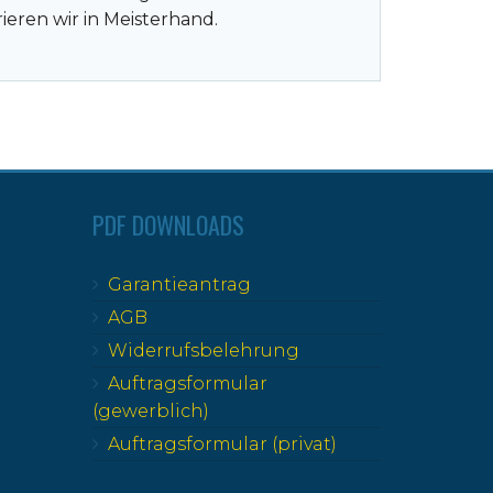
eren wir in Meisterhand.
PDF DOWNLOADS
Garantieantrag
AGB
Widerrufsbelehrung
Auftragsformular
(gewerblich)
Auftragsformular (privat)