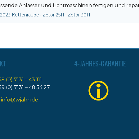
ssende Anlasser und Lichtmaschinen fertigen und repari
 2023 Kettenraupe
·
Zetor 2511
·
Zetor 3011
KT
4-JAHRES-GARANTIE
49 (0) 7131 – 43 111
49 (0) 7131 – 48 54 27
:
info@wjahn.de