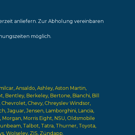
erzeit anliefern. Zur Abholung vereinbaren
nungszeiten möglich.
milcar
Ansaldo
Ashley
Aston Martin
ot
Bentley
Berkeley
Bertone
Bianchi
Bill
Chevrolet
Chevy
Chreyslev Windsor
ch
Jaguar
Jensen
Lamborghini
Lancia
Morgan
Morris Eight
NSU
Oldsmobile
Sunbeam
Talbot
Tatra
Thurner
Toyota
ys
Wolseley
ZIS
Zündapp