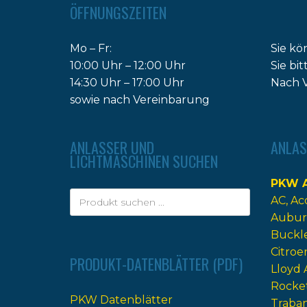
ÖFFNUNGSZEITEN
Mo – Fr:
Sie kö
10:00 Uhr – 12:00 Uhr
Sie bi
14:30 Uhr – 17:00 Uhr
Nach V
sowie nach Vereinbarung
ANLASSER UND
ANLAS
LICHTMASCHINEN SUCHEN
PKW A
AC
Ac
Aubur
Buckl
Citroe
PRODUKT-DATENBLÄTTER (PDF)
Lloyd 
Rocke
PKW Datenblätter
Traba