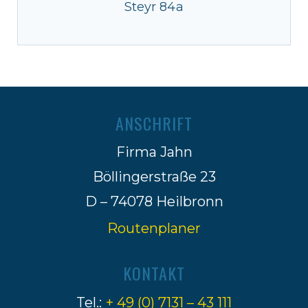
Steyr 84a
ANSCHRIFT
Firma Jahn
Böllingerstraße 23
D – 74078 Heilbronn
Routenplaner
KONTAKT
Tel.:
+ 49 (0) 7131 – 43 111