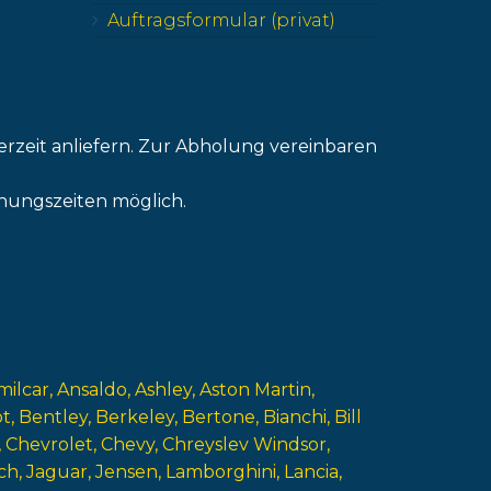
Auftragsformular (privat)
erzeit anliefern. Zur Abholung vereinbaren
nungszeiten möglich.
milcar
Ansaldo
Ashley
Aston Martin
ot
Bentley
Berkeley
Bertone
Bianchi
Bill
Chevrolet
Chevy
Chreyslev Windsor
ch
Jaguar
Jensen
Lamborghini
Lancia