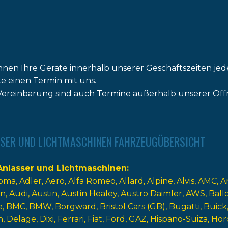
nnen Ihre Geräte innerhalb unserer Geschäftszeiten jed
tte einen Termin mit uns.
ereinbarung sind auch Termine außerhalb unserer Öff
SER UND LICHTMASCHINEN FAHRZEUGÜBERSICHT
nlasser und Lichtmaschinen
oma
Adler
Aero
Alfa Romeo
Allard
Alpine
Alvis
AMC
A
n
Audi
Austin
Austin Healey
Austro Daimler
AWS
Ball
e
BMC
BMW
Borgward
Bristol Cars (GB)
Bugatti
Buick
n
Delage
Dixi
Ferrari
Fiat
Ford
GAZ
Hispano-Suiza
Hor