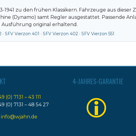
-1941 zu den frühen Klassikern. Fahrzeuge aus dieser Zei
chine (Dynamo) samt Regler ausgestattet. Passende An
h Ausführung original erhaltend.
2
·
SFV Vierzon 401
·
SFV Vierzon 402
·
SFV Vierzon 551
KT
4-JAHRES-GARANTIE
49 (0) 7131 – 43 111
49 (0) 7131 – 48 54 27
:
info@wjahn.de