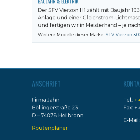
BAUJAHR & ELEKTRIK
Der SFV Vierzon H1 zählt mit Baujahr 1933
Anlage und einer Gleichstrom-Lichtmas
und fertigen wir in Meisterhand – je nac
Weitere Modelle dieser Marke:
SFV Vierzon 30
ANSCHRIFT
KONTA
Firma Jahn
Tel.:
+ 
Böllingerstraße 23
Fax: + 
D – 74078 Heilbronn
E-Mail
Routenplaner