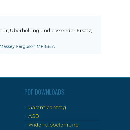
atur, Überholung und passender Ersatz,
Massey Ferguson MF188 A
PDF DOWNLOADS
Garantieantrag
AGB
Widerrufsbelehrung