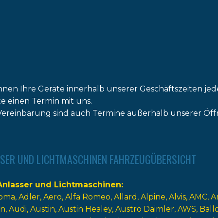
nnen Ihre Geräte innerhalb unserer Geschäftszeiten jed
tte einen Termin mit uns.
ereinbarung sind auch Termine außerhalb unserer Öff
SER UND LICHTMASCHINEN FAHRZEUGÜBERSICHT
nlasser und Lichtmaschinen
oma
Adler
Aero
Alfa Romeo
Allard
Alpine
Alvis
AMC
A
n
Audi
Austin
Austin Healey
Austro Daimler
AWS
Ball