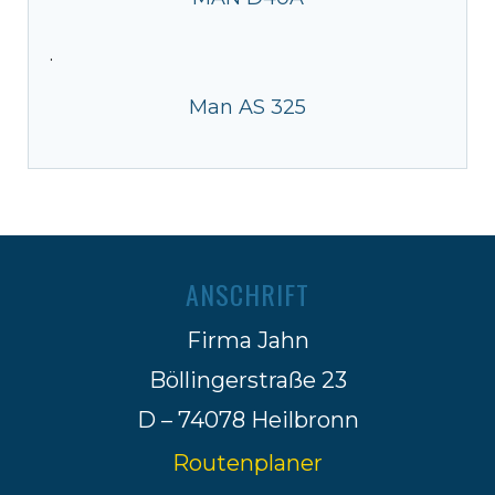
·
Man AS 325
ANSCHRIFT
Firma Jahn
Böllingerstraße 23
D – 74078 Heilbronn
Routenplaner