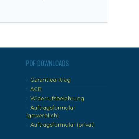
PDF DOWNLOADS
Garantieantrag
AGB
Widerrufsbelehrung
Auftragsformular
(gewerblich)
Auftragsformular (privat)