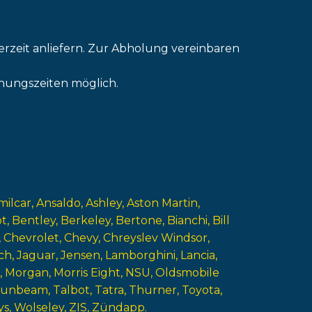
erzeit anliefern. Zur Abholung vereinbaren
nungszeiten möglich.
milcar
Ansaldo
Ashley
Aston Martin
ot
Bentley
Berkeley
Bertone
Bianchi
Bill
Chevrolet
Chevy
Chreyslev Windsor
ch
Jaguar
Jensen
Lamborghini
Lancia
Morgan
Morris Eight
NSU
Oldsmobile
Sunbeam
Talbot
Tatra
Thurner
Toyota
ys
Wolseley
ZIS
Zündapp