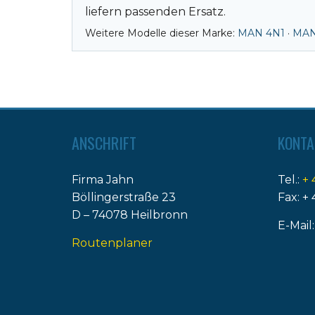
liefern passenden Ersatz.
Weitere Modelle dieser Marke:
MAN 4N1
·
MAN
ANSCHRIFT
KONTA
Firma Jahn
Tel.:
+ 
Böllingerstraße 23
Fax: + 
D – 74078 Heilbronn
E-Mail
Routenplaner