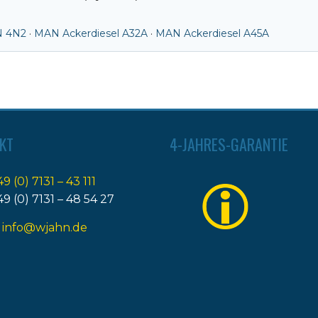
 4N2
·
MAN Ackerdiesel A32A
·
MAN Ackerdiesel A45A
KT
4-JAHRES-GARANTIE
49 (0) 7131 – 43 111
49 (0) 7131 – 48 54 27
:
info@wjahn.de