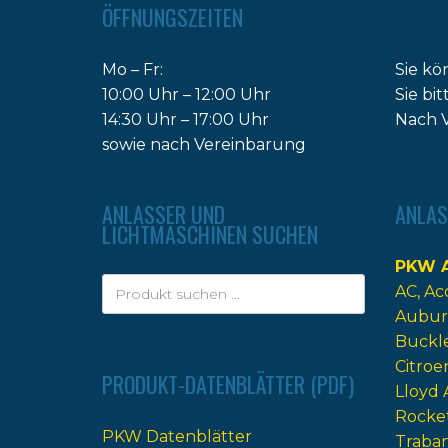
ÖFFNUNGSZEITEN
Mo – Fr:
Sie kö
10:00 Uhr – 12:00 Uhr
Sie bi
14:30 Uhr – 17:00 Uhr
Nach V
sowie nach Vereinbarung
ANLASSER UND
ANLAS
LICHTMASCHINEN SUCHEN
PKW A
AC
Ac
Aubur
Buckl
Citroe
PRODUKT-DATENBLÄTTER (PDF)
Lloyd 
Rocke
PKW Datenblätter
Traba