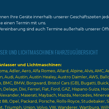
nnen Ihre Geräte innerhalb unserer Geschäftszeiten jed
tte einen Termin mit uns.
ereinbarung sind auch Termine außerhalb unserer Öff
SER UND LICHTMASCHINEN FAHRZEUGÜBERSICHT
nlasser und Lichtmaschinen
oma
Adler
Aero
Alfa Romeo
Allard
Alpine
Alvis
AMC
A
n
Audi
Austin
Austin Healey
Austro Daimler
AWS
Ball
e
BMC
BMW
Borgward
Bristol Cars (GB)
Bugatti
Buick
n
Delage
Dixi
Ferrari
Fiat
Ford
GAZ
Hispano-Suiza
Hor
Alexander
Maserati
Maybach
Mazda
Mercedes
Minerva
t 88
Opel
Packard
Porsche
Rolls-Royce
Studebaker
nt
Triumph
Union
Volvo
VW
Wanderer
Wartburg
Will