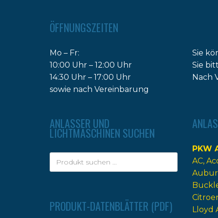
ÖFFNUNGSZEITEN
Mo – Fr:
Sie kö
10:00 Uhr – 12:00 Uhr
Sie bi
14:30 Uhr – 17:00 Uhr
Nach V
sowie nach Vereinbarung
ANLASSER UND
ANLAS
LICHTMASCHINEN SUCHEN
PKW A
AC
Ac
Aubur
Buckl
Citroe
PRODUKT-DATENBLÄTTER (PDF)
Lloyd 