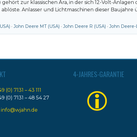
 gehört zur klassischen Ära, in der sich 12-Volt-Anlage
löste. Anlasser und Lichtmaschinen dieser Baujahre 
(USA)
·
John Deere MT (USA)
·
John Deere R (USA)
·
John Deere-
KT
4-JAHRES-GARANTIE
49 (0) 7131 – 43 111
49 (0) 7131 – 48 54 27
:
info@wjahn.de