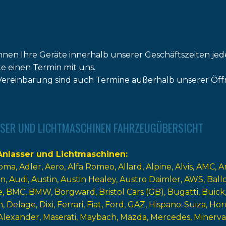
nnen Ihre Geräte innerhalb unserer Geschäftszeiten jed
tte einen Termin mit uns.
ereinbarung sind auch Termine außerhalb unserer Öff
SER UND LICHTMASCHINEN FAHRZEUGÜBERSICHT
nlasser und Lichtmaschinen
oma
Adler
Aero
Alfa Romeo
Allard
Alpine
Alvis
AMC
A
n
Audi
Austin
Austin Healey
Austro Daimler
AWS
Ball
e
BMC
BMW
Borgward
Bristol Cars (GB)
Bugatti
Buick
n
Delage
Dixi
Ferrari
Fiat
Ford
GAZ
Hispano-Suiza
Hor
Alexander
Maserati
Maybach
Mazda
Mercedes
Minerva