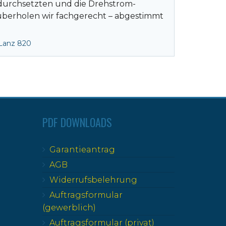
n durchsetzten und die Drehstrom-
überholen wir fachgerecht – abgestimmt
Lanz 820
PDF DOWNLOADS
Garantieantrag
AGB
Widerrufsbelehrung
Auftragsformular
(gewerblich)
Auftragsformular (privat)