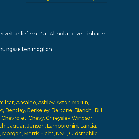
erzeit anliefern. Zur Abholung vereinbaren
nungszeiten möglich.
milcar
Ansaldo
Ashley
Aston Martin
ot
Bentley
Berkeley
Bertone
Bianchi
Bill
Chevrolet
Chevy
Chreyslev Windsor
ch
Jaguar
Jensen
Lamborghini
Lancia
Morgan
Morris Eight
NSU
Oldsmobile