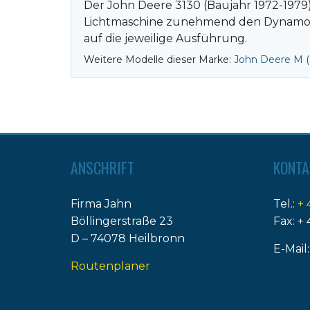
Der John Deere 3130 (Baujahr 1972-1979)
Lichtmaschine zunehmend den Dynamo ab
auf die jeweilige Ausführung.
Weitere Modelle dieser Marke:
John Deere M 
ANSCHRIFT
KONTA
Firma Jahn
Tel.:
+ 
Böllingerstraße 23
Fax: + 
D – 74078 Heilbronn
E-Mail
Routenplaner