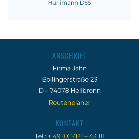
Hürlimann D65
ANSCHRIFT
Firma Jahn
Böllingerstraße 23
D – 74078 Heilbronn
Routenplaner
KONTAKT
Tel.:
+ 49 (0) 7131 – 43 111