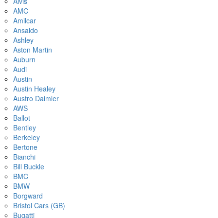
Alvis
AMC
Amilcar
Ansaldo
Ashley
Aston Martin
Auburn
Audi
Austin
Austin Healey
Austro Daimler
AWS
Ballot
Bentley
Berkeley
Bertone
Bianchi
Bill Buckle
BMC
BMW
Borgward
Bristol Cars (GB)
Bugatti