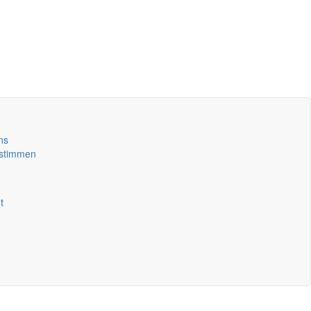
ns
stimmen
t