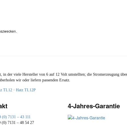
chszwecken.
 in der viele Hersteller von 6 auf 12 Volt umstellten; die Stromerzeugung ü
erholen wir oder liefern passenden Ersatz.
tz TL12
·
Hatz TL12P
akt
4-Jahres-Garantie
9 (0) 7131 – 43 111
9 (0) 7131 – 48 54 27