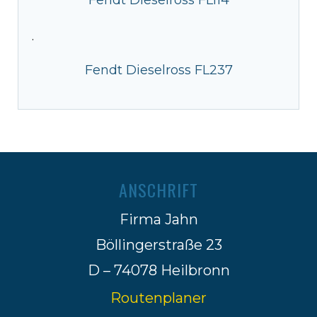
·
Fendt Dieselross FL237
ANSCHRIFT
Firma Jahn
Böllingerstraße 23
D – 74078 Heilbronn
Routenplaner