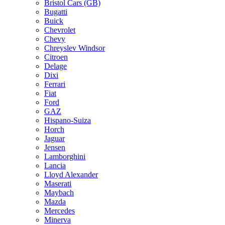
Bristol Cars (GB)
Bugatti
Buick
Chevrolet
Chevy
Chreyslev Windsor
Citroen
Delage
Dixi
Ferrari
Fiat
Ford
GAZ
Hispano-Suiza
Horch
Jaguar
Jensen
Lamborghini
Lancia
Lloyd Alexander
Maserati
Maybach
Mazda
Mercedes
Minerva