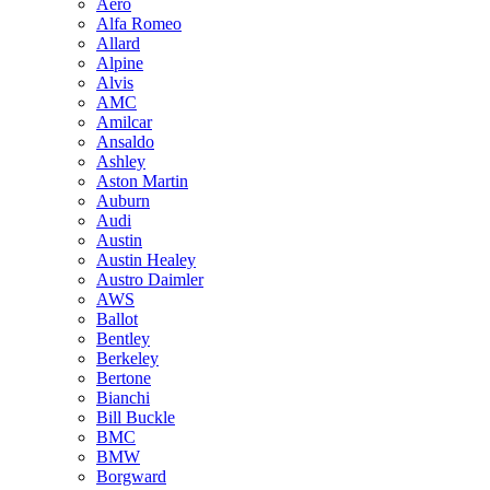
Aero
Alfa Romeo
Allard
Alpine
Alvis
AMC
Amilcar
Ansaldo
Ashley
Aston Martin
Auburn
Audi
Austin
Austin Healey
Austro Daimler
AWS
Ballot
Bentley
Berkeley
Bertone
Bianchi
Bill Buckle
BMC
BMW
Borgward