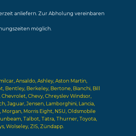
erzeit anliefern. Zur Abholung vereinbaren
nungszeiten möglich.
milcar
Ansaldo
Ashley
Aston Martin
ot
Bentley
Berkeley
Bertone
Bianchi
Bill
Chevrolet
Chevy
Chreyslev Windsor
ch
Jaguar
Jensen
Lamborghini
Lancia
Morgan
Morris Eight
NSU
Oldsmobile
Sunbeam
Talbot
Tatra
Thurner
Toyota
ys
Wolseley
ZIS
Zündapp