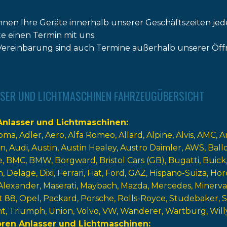
nnen Ihre Geräte innerhalb unserer Geschäftszeiten jed
tte einen Termin mit uns.
ereinbarung sind auch Termine außerhalb unserer Öff
SER UND LICHTMASCHINEN FAHRZEUGÜBERSICHT
nlasser und Lichtmaschinen
oma
Adler
Aero
Alfa Romeo
Allard
Alpine
Alvis
AMC
A
n
Audi
Austin
Austin Healey
Austro Daimler
AWS
Ball
e
BMC
BMW
Borgward
Bristol Cars (GB)
Bugatti
Buick
n
Delage
Dixi
Ferrari
Fiat
Ford
GAZ
Hispano-Suiza
Hor
Alexander
Maserati
Maybach
Mazda
Mercedes
Minerva
t 88
Opel
Packard
Porsche
Rolls-Royce
Studebaker
nt
Triumph
Union
Volvo
VW
Wanderer
Wartburg
Will
oren Anlasser und Lichtmaschinen