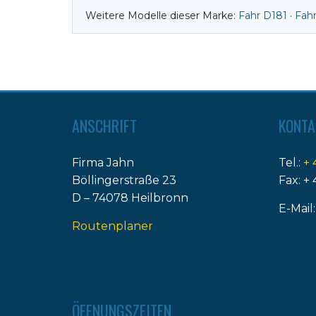
Weitere Modelle dieser Marke:
Fahr D181
·
Fah
ANSCHRIFT
KONTA
Firma Jahn
Tel.:
+ 
Böllingerstraße 23
Fax: + 
D – 74078 Heilbronn
E-Mail
Routenplaner
ÖFFNUNGSZEITEN