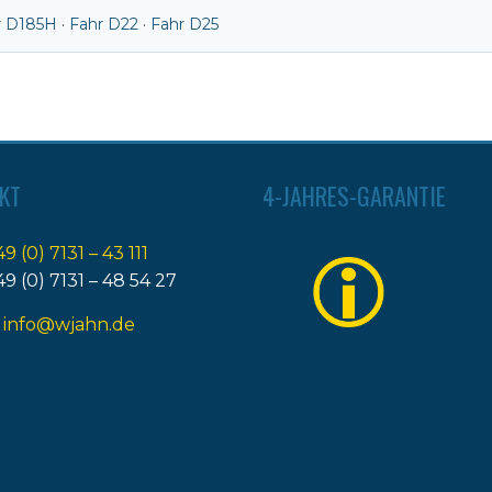
r D185H
·
Fahr D22
·
Fahr D25
KT
4-JAHRES-GARANTIE
49 (0) 7131 – 43 111
49 (0) 7131 – 48 54 27
:
info@wjahn.de