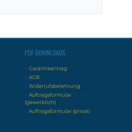
PDF DOWNLOADS
Garantieantrag
AGB
Widerrufsbelehrung
Auftragsformular
(gewerblich)
Auftragsformular (privat)