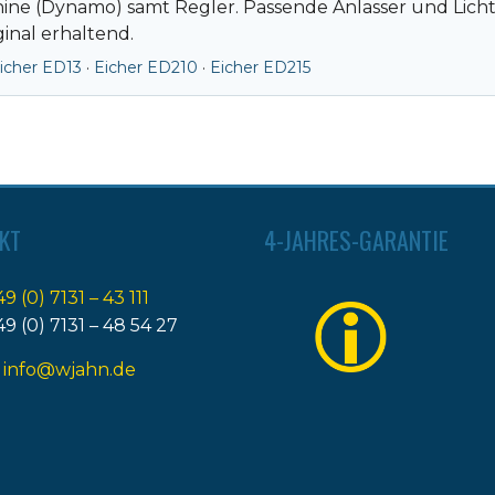
hine (Dynamo) samt Regler. Passende Anlasser und Lich
inal erhaltend.
icher ED13
·
Eicher ED210
·
Eicher ED215
KT
4-JAHRES-GARANTIE
49 (0) 7131 – 43 111
49 (0) 7131 – 48 54 27
:
info@wjahn.de