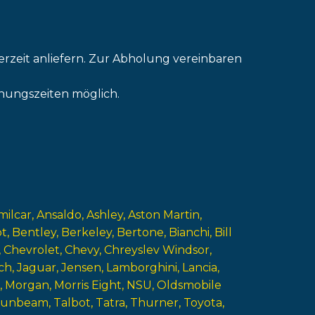
erzeit anliefern. Zur Abholung vereinbaren
nungszeiten möglich.
milcar
Ansaldo
Ashley
Aston Martin
ot
Bentley
Berkeley
Bertone
Bianchi
Bill
Chevrolet
Chevy
Chreyslev Windsor
ch
Jaguar
Jensen
Lamborghini
Lancia
Morgan
Morris Eight
NSU
Oldsmobile
Sunbeam
Talbot
Tatra
Thurner
Toyota