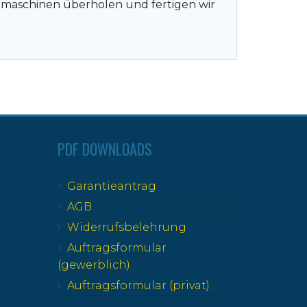
tmaschinen überholen und fertigen wir
PDF DOWNLOADS
Garantieantrag
AGB
Widerrufsbelehrung
Auftragsformular
(gewerblich)
Auftragsformular (privat)