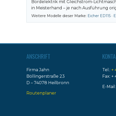
Bordelektrik mit Gleichstrom-Lichtmasc
in Meisterhand – je nach Ausführung orig
Weitere Modelle dieser Marke:
Eicher ED115
·
E
ANSCHRIFT
KONTA
Firma Jahn
Tel.:
+ 
Böllingerstraße 23
Fax: + 
D – 74078 Heilbronn
E-Mail
Routenplaner