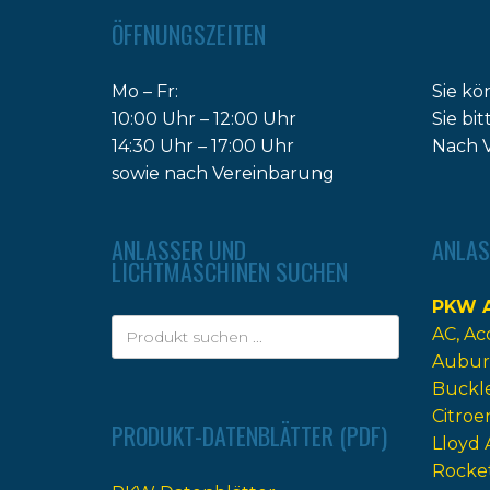
ÖFFNUNGSZEITEN
Mo – Fr:
Sie kö
10:00 Uhr – 12:00 Uhr
Sie bi
14:30 Uhr – 17:00 Uhr
Nach V
sowie nach Vereinbarung
ANLASSER UND
ANLAS
LICHTMASCHINEN SUCHEN
PKW A
AC
Ac
Aubur
Buckl
Citroe
PRODUKT-DATENBLÄTTER (PDF)
Lloyd 
Rocke