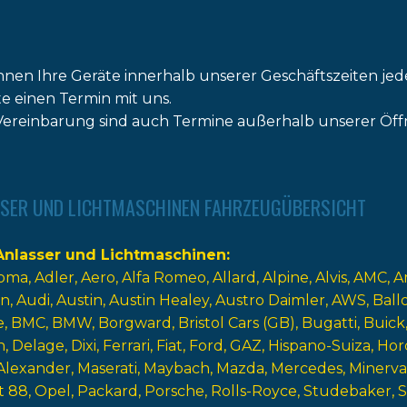
nnen Ihre Geräte innerhalb unserer Geschäftszeiten jed
tte einen Termin mit uns.
ereinbarung sind auch Termine außerhalb unserer Öff
SER UND LICHTMASCHINEN FAHRZEUGÜBERSICHT
nlasser und Lichtmaschinen
oma
Adler
Aero
Alfa Romeo
Allard
Alpine
Alvis
AMC
A
n
Audi
Austin
Austin Healey
Austro Daimler
AWS
Ball
e
BMC
BMW
Borgward
Bristol Cars (GB)
Bugatti
Buick
n
Delage
Dixi
Ferrari
Fiat
Ford
GAZ
Hispano-Suiza
Hor
Alexander
Maserati
Maybach
Mazda
Mercedes
Minerva
t 88
Opel
Packard
Porsche
Rolls-Royce
Studebaker