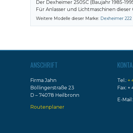
Der Dexheimer 250SC (Baujahr 1985-1995)
Für Anlasser und Lichtmaschinen dieser 
Weitere Modelle dieser Marke:
Dexheimer 222
ANSCHRIFT
KONTA
Firma Jahn
Tel.:
+ 
Böllingerstraße 23
Fax: + 
D – 74078 Heilbronn
E-Mail
Routenplaner