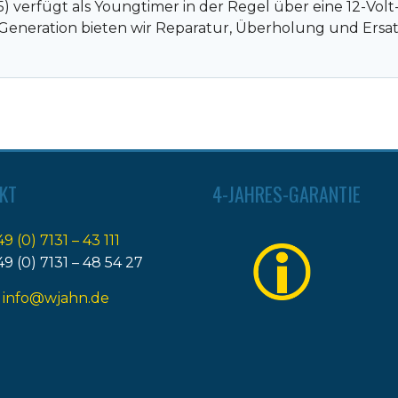
 verfügt als Youngtimer in der Regel über eine 12-Vol
Generation bieten wir Reparatur, Überholung und Ersat
KT
4-JAHRES-GARANTIE
49 (0) 7131 – 43 111
49 (0) 7131 – 48 54 27
:
info@wjahn.de