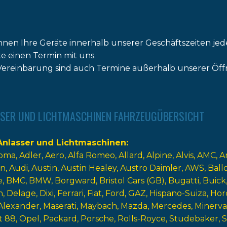
nnen Ihre Geräte innerhalb unserer Geschäftszeiten jed
tte einen Termin mit uns.
ereinbarung sind auch Termine außerhalb unserer Öff
SER UND LICHTMASCHINEN FAHRZEUGÜBERSICHT
nlasser und Lichtmaschinen
oma
Adler
Aero
Alfa Romeo
Allard
Alpine
Alvis
AMC
A
n
Audi
Austin
Austin Healey
Austro Daimler
AWS
Ball
e
BMC
BMW
Borgward
Bristol Cars (GB)
Bugatti
Buick
n
Delage
Dixi
Ferrari
Fiat
Ford
GAZ
Hispano-Suiza
Hor
Alexander
Maserati
Maybach
Mazda
Mercedes
Minerva
t 88
Opel
Packard
Porsche
Rolls-Royce
Studebaker