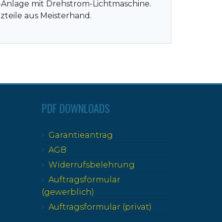
t-Anlage mit Drehstrom-Lichtmaschine.
zteile aus Meisterhand.
PDF DOWNLOADS
Garantieantrag
AGB
Widerrufsbelehrung
Auftragsformular
(gewerblich)
Auftragsformular (privat)