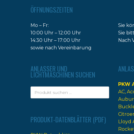
ÖFFNUNGSZEITEN
Mo – Fr:
Sie kö
10:00 Uhr – 12:00 Uhr
Sie bi
14:30 Uhr – 17:00 Uhr
Nach V
sowie nach Vereinbarung
ANLASSER UND
ANLAS
LICHTMASCHINEN SUCHEN
PKW A
AC
Ac
Aubur
Buckl
Citroe
PRODUKT-DATENBLÄTTER (PDF)
Lloyd 
Rocke