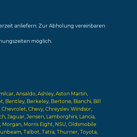
erzeit anliefern. Zur Abholung vereinbaren
nungszeiten möglich.
milcar
Ansaldo
Ashley
Aston Martin
ot
Bentley
Berkeley
Bertone
Bianchi
Bill
Chevrolet
Chevy
Chreyslev Windsor
ch
Jaguar
Jensen
Lamborghini
Lancia
Morgan
Morris Eight
NSU
Oldsmobile
Sunbeam
Talbot
Tatra
Thurner
Toyota