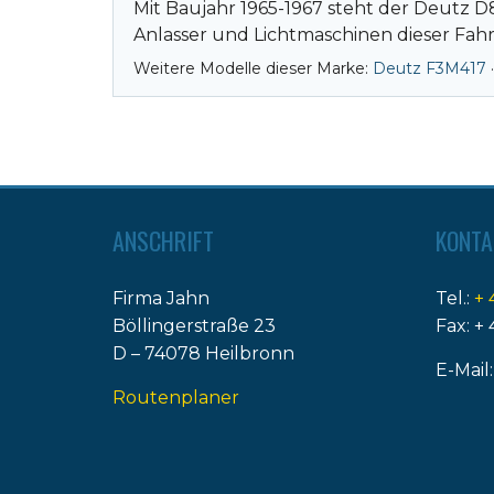
Mit Baujahr 1965-1967 steht der Deutz 
Anlasser und Lichtmaschinen dieser Fah
Weitere Modelle dieser Marke:
Deutz F3M417
ANSCHRIFT
KONTA
Firma Jahn
Tel.:
+ 
Böllingerstraße 23
Fax: + 
D – 74078 Heilbronn
E-Mail
Routenplaner