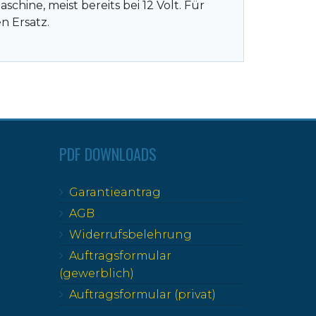
ine, meist bereits bei 12 Volt. Für
n Ersatz.
PDF DOWNLOADS
Garantieantrag
AGB
Widerrufsbelehrung
Auftragsformular
(gewerblich)
Auftragsformular (privat)