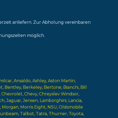
erzeit anliefern. Zur Abholung vereinbaren
nungszeiten möglich.
milcar
Ansaldo
Ashley
Aston Martin
ot
Bentley
Berkeley
Bertone
Bianchi
Bill
Chevrolet
Chevy
Chreyslev Windsor
ch
Jaguar
Jensen
Lamborghini
Lancia
Morgan
Morris Eight
NSU
Oldsmobile
Sunbeam
Talbot
Tatra
Thurner
Toyota