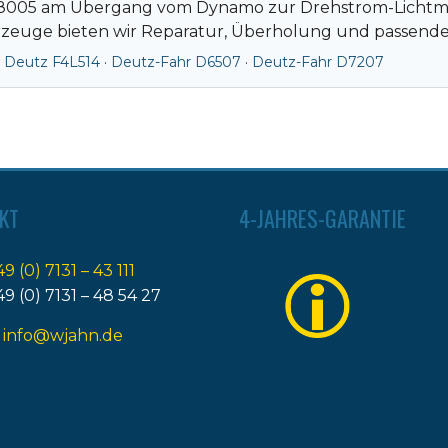
D8005 am Übergang vom Dynamo zur Drehstrom-Lichtmasch
rzeuge bieten wir Reparatur, Überholung und passende
·
Deutz F4L514
·
Deutz-Fahr D6507
·
Deutz-Fahr D7207
KT
4-JAHRES-GARANTIE
49 (0) 7131 – 43 111
49 (0) 7131 – 48 54 27
:
info@wjahn.de