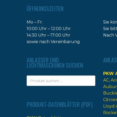
ÖFFNUNGSZEITEN
Mo – Fr:
Sie kö
10:00 Uhr – 12:00 Uhr
Sie bi
14:30 Uhr – 17:00 Uhr
Nach V
sowie nach Vereinbarung
ANLASSER UND
ANLAS
LICHTMASCHINEN SUCHEN
PKW A
AC
Ac
Aubur
Buckl
Citroe
PRODUKT-DATENBLÄTTER (PDF)
Lloyd 
Rocke