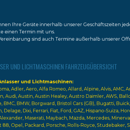
nnen Ihre Geräte innerhalb unserer Geschäftszeiten jed
tte einen Termin mit uns.
ereinbarung sind auch Termine außerhalb unserer Öff
SER UND LICHTMASCHINEN FAHRZEUGÜBERSICHT
nlasser und Lichtmaschinen
oma
Adler
Aero
Alfa Romeo
Allard
Alpine
Alvis
AMC
A
n
Audi
Austin
Austin Healey
Austro Daimler
AWS
Ball
e
BMC
BMW
Borgward
Bristol Cars (GB)
Bugatti
Buick
n
Delage
Dixi
Ferrari
Fiat
Ford
GAZ
Hispano-Suiza
Hor
Alexander
Maserati
Maybach
Mazda
Mercedes
Minerva
t 88
Opel
Packard
Porsche
Rolls-Royce
Studebaker