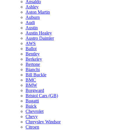
Ansaldo
Ashley
Aston Martin
Auburn
Audi
Austin
Austin Healey
Austro Daimler
AWS
Ballot
Bentley
Berkeley
Bertone
Bianchi
Bill Buckle
BMC
BMW
Borgward
Bristol Cars (GB)
Bugatti
Buick
Chevrolet
Chevy
Chreyslev Windsor
Citroen