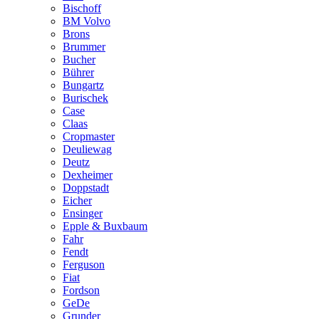
Bischoff
BM Volvo
Brons
Brummer
Bucher
Bührer
Bungartz
Burischek
Case
Claas
Cropmaster
Deuliewag
Deutz
Dexheimer
Doppstadt
Eicher
Ensinger
Epple & Buxbaum
Fahr
Fendt
Ferguson
Fiat
Fordson
GeDe
Grunder