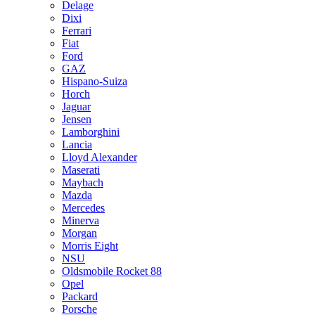
Delage
Dixi
Ferrari
Fiat
Ford
GAZ
Hispano-Suiza
Horch
Jaguar
Jensen
Lamborghini
Lancia
Lloyd Alexander
Maserati
Maybach
Mazda
Mercedes
Minerva
Morgan
Morris Eight
NSU
Oldsmobile Rocket 88
Opel
Packard
Porsche