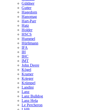
Güldner
Gutter
Hagedorn
Hanomag
Hart-Parr
Hatz
Holder
HSCS
Hummel
Hürlimann
IFA
IH
IHC
IMT
John Deere
Kögel
Kramer
Krieger
Krümpel
Landini
Lanz
Lanz Bulldog
Lanz Hela
Le Percheron
LHB