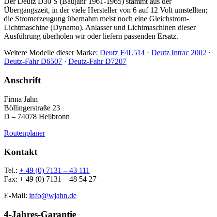
Der Deutz D30 S (Baujahr 1961-1965) stammt aus der
Übergangszeit, in der viele Hersteller von 6 auf 12 Volt umstellten;
die Stromerzeugung übernahm meist noch eine Gleichstrom-
Lichtmaschine (Dynamo). Anlasser und Lichtmaschinen dieser
Ausführung überholen wir oder liefern passenden Ersatz.
Weitere Modelle dieser Marke:
Deutz F4L514
·
Deutz Intrac 2002
·
Deutz-Fahr D6507
·
Deutz-Fahr D7207
Anschrift
Firma Jahn
Böllingerstraße 23
D – 74078 Heilbronn
Routenplaner
Kontakt
Tel.:
+ 49 (0) 7131 – 43 111
Fax: + 49 (0) 7131 – 48 54 27
E-Mail:
info@wjahn.de
4-Jahres-Garantie