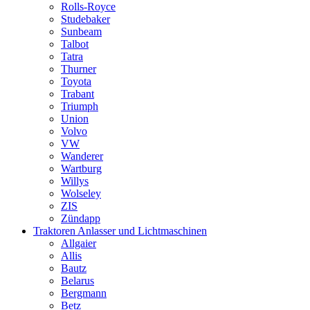
Rolls-Royce
Studebaker
Sunbeam
Talbot
Tatra
Thurner
Toyota
Trabant
Triumph
Union
Volvo
VW
Wanderer
Wartburg
Willys
Wolseley
ZIS
Zündapp
Traktoren Anlasser und Lichtmaschinen
Allgaier
Allis
Bautz
Belarus
Bergmann
Betz