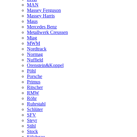
MAN
Massey Ferguson
Massey Harris
Maus
Mercedes Benz
Metallwerk Creussen
Miag
MWM
Nordtrack
Normag
Nuffield
Orenstein&Koppel
Pöhl
Porsche
Primus
Ritscher
RMW
Röhr
Ruhrstahl
Schlüter
SFV
Steyr
Stihl
Stock
Sülchgau