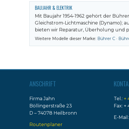
BAUJAHR & ELEKTRIK
Mit Baujahr 1954-1962 gehört der Bührer
Gleichstrom-Lichtmaschine (Dynamo); auf 
bieten wir Reparatur, Überholung und p
Weitere Modelle dieser Marke:
Bührer C
·
Bühr
ANSCHRIFT
KONTA
Firma Jahn
Tel.:
+ 
Böllingerstraße 23
Fax: + 
D – 74078 Heilbronn
E-Mail
Routenplaner