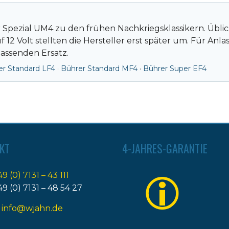
 Spezial UM4 zu den frühen Nachkriegsklassikern. Üblic
12 Volt stellten die Hersteller erst später um. Für Anl
assenden Ersatz.
er Standard LF4
·
Bührer Standard MF4
·
Bührer Super EF4
KT
4-JAHRES-GARANTIE
49 (0) 7131 – 43 111
49 (0) 7131 – 48 54 27
:
info@wjahn.de