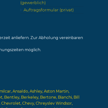
(gewerblich)
Auftragsformular (privat)
erzeit anliefern. Zur Abholung vereinbaren
nungszeiten möglich.
milcar
Ansaldo
Ashley
Aston Martin
ot
Bentley
Berkeley
Bertone
Bianchi
Bill
Chevrolet
Chevy
Chreyslev Windsor