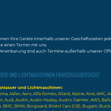
nnen Ihre Geräte innerhalb unserer Geschäftszeiten jed
tte einen Termin mit uns.
ereinbarung sind auch Termine außerhalb unserer Öff
SER UND LICHTMASCHINEN FAHRZEUGÜBERSICHT
nlasser und Lichtmaschinen
oma
Adler
Aero
Alfa Romeo
Allard
Alpine
Alvis
AMC
A
n
Audi
Austin
Austin Healey
Austro Daimler
AWS
Ball
e
BMC
BMW
Borgward
Bristol Cars (GB)
Bugatti
Buick