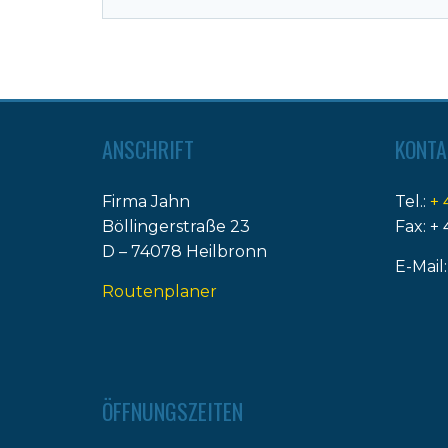
ANSCHRIFT
KONTA
Firma Jahn
Tel.:
+ 
Böllingerstraße 23
Fax: + 
D – 74078 Heilbronn
E-Mail
Routenplaner
ÖFFNUNGSZEITEN