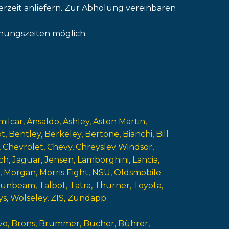
erzeit anliefern. Zur Abholung vereinbaren
nungszeiten möglich.
milcar
Ansaldo
Ashley
Aston Martin
ot
Bentley
Berkeley
Bertone
Bianchi
Bill
Chevrolet
Chevy
Chreyslev Windsor
ch
Jaguar
Jensen
Lamborghini
Lancia
Morgan
Morris Eight
NSU
Oldsmobile
Sunbeam
Talbot
Tatra
Thurner
Toyota
ys
Wolseley
ZIS
Zündapp
vo
Brons
Brummer
Bucher
Bührer