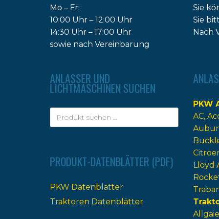
Mo – Fr:
Sie kö
10:00 Uhr – 12:00 Uhr
Sie bi
14:30 Uhr – 17:00 Uhr
Nach V
sowie nach Vereinbarung
ANLASSER UND
ANLAS
LICHTMASCHINEN SUCHEN
PKW A
AC
Ac
Aubur
Buckl
Citroe
PRODUKT-DATENBLÄTTER (PDF)
Lloyd 
Rocke
PKW Datenblätter
Traba
Traktoren Datenblätter
Trakt
Allgaie