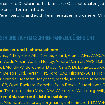
nnen Ihre Geräte innerhalb unserer Geschäftszeiten jed
tte einen Termin mit uns.
ereinbarung sind auch Termine außerhalb unserer Öff
SER UND LICHTMASCHINEN FAHRZEUGÜBERSICHT
nlasser und Lichtmaschinen
oma
Adler
Aero
Alfa Romeo
Allard
Alpine
Alvis
AMC
A
n
Audi
Austin
Austin Healey
Austro Daimler
AWS
Ball
e
BMC
BMW
Borgward
Bristol Cars (GB)
Bugatti
Buick
n
Delage
Dixi
Ferrari
Fiat
Ford
GAZ
Hispano-Suiza
Hor
Alexander
Maserati
Maybach
Mazda
Mercedes
Minerva
t 88
Opel
Packard
Porsche
Rolls-Royce
Studebaker
nt
Triumph
Union
Volvo
VW
Wanderer
Wartburg
Will
oren Anlasser und Lichtmaschinen
r
Allis
Bautz
Belarus
Bergmann
Betz
Bischoff
BM Vol