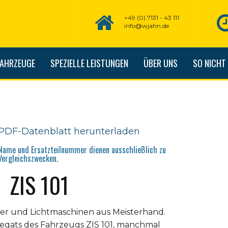
+49 (0) 7131 - 43 111
info@wjahn.de
FAHRZEUGE
SPEZIELLE LEISTUNGEN
ÜBER UNS
SO NICHT
PDF-Datenblatt herunterladen
Name und Ersatzteilnummer dienen ausschließlich zu
Vergleichszwecken.
ZIS 101
sser und Lichtmaschinen aus Meisterhand.
egats des Fahrzeugs ZIS 101, manchmal