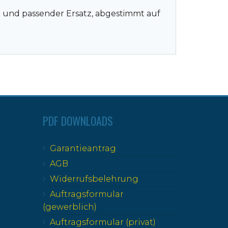
g und passender Ersatz, abgestimmt auf
PDF DOWNLOADS
Garantieantrag
AGB
Widerrufsbelehrung
Auftragsformular
(gewerblich)
Auftragsformular (privat)