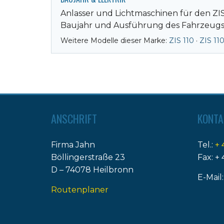
Anlasser und Lichtmaschinen für den ZIS
Baujahr und Ausführung des Fahrzeugs
Weitere Modelle dieser Marke:
ZIS 110
·
ZIS 11
ANSCHRIFT
KONTA
Firma Jahn
Tel.:
+ 
Böllingerstraße 23
Fax: + 
D – 74078 Heilbronn
E-Mail
Routenplaner