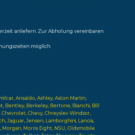
erzeit anliefern. Zur Abholung vereinbaren
nungszeiten möglich.
milcar
Ansaldo
Ashley
Aston Martin
ot
Bentley
Berkeley
Bertone
Bianchi
Bill
Chevrolet
Chevy
Chreyslev Windsor
ch
Jaguar
Jensen
Lamborghini
Lancia
Morgan
Morris Eight
NSU
Oldsmobile