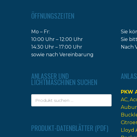
ÖFFNUNGSZEITEN
Mo – Fr:
Sie kö
10:00 Uhr – 12:00 Uhr
Sie bi
14:30 Uhr – 17:00 Uhr
Nach V
sowie nach Vereinbarung
ANLASSER UND
ANLAS
LICHTMASCHINEN SUCHEN
PKW A
AC
Ac
Aubur
Buckl
Citroe
PRODUKT-DATENBLÄTTER (PDF)
Lloyd 