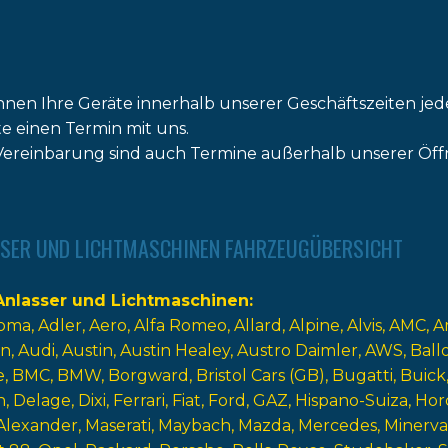
nnen Ihre Geräte innerhalb unserer Geschäftszeiten jed
tte einen Termin mit uns.
ereinbarung sind auch Termine außerhalb unserer Öff
SER UND LICHTMASCHINEN FAHRZEUGÜBERSICHT
nlasser und Lichtmaschinen
oma
Adler
Aero
Alfa Romeo
Allard
Alpine
Alvis
AMC
A
n
Audi
Austin
Austin Healey
Austro Daimler
AWS
Ball
e
BMC
BMW
Borgward
Bristol Cars (GB)
Bugatti
Buick
n
Delage
Dixi
Ferrari
Fiat
Ford
GAZ
Hispano-Suiza
Hor
Alexander
Maserati
Maybach
Mazda
Mercedes
Minerva