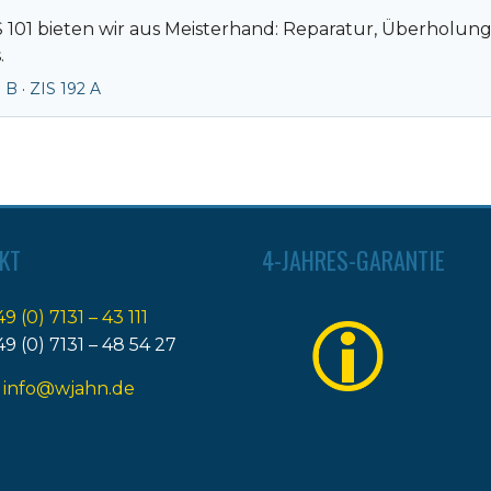
 101 bieten wir aus Meisterhand: Reparatur, Überholun
.
0 B
·
ZIS 192 A
KT
4-JAHRES-GARANTIE
49 (0) 7131 – 43 111
49 (0) 7131 – 48 54 27
:
info@wjahn.de