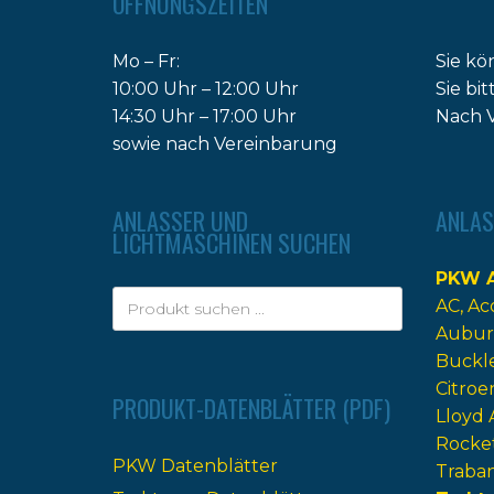
ÖFFNUNGSZEITEN
Mo – Fr:
Sie kö
10:00 Uhr – 12:00 Uhr
Sie bi
14:30 Uhr – 17:00 Uhr
Nach V
sowie nach Vereinbarung
ANLASSER UND
ANLAS
LICHTMASCHINEN SUCHEN
PKW A
AC
Ac
Aubur
Buckl
Citroe
PRODUKT-DATENBLÄTTER (PDF)
Lloyd 
Rocke
PKW Datenblätter
Traba