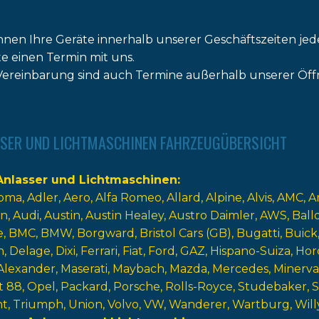
nnen Ihre Geräte innerhalb unserer Geschäftszeiten jed
tte einen Termin mit uns.
ereinbarung sind auch Termine außerhalb unserer Öff
SER UND LICHTMASCHINEN FAHRZEUGÜBERSICHT
nlasser und Lichtmaschinen
oma
Adler
Aero
Alfa Romeo
Allard
Alpine
Alvis
AMC
A
n
Audi
Austin
Austin Healey
Austro Daimler
AWS
Ball
e
BMC
BMW
Borgward
Bristol Cars (GB)
Bugatti
Buick
n
Delage
Dixi
Ferrari
Fiat
Ford
GAZ
Hispano-Suiza
Hor
Alexander
Maserati
Maybach
Mazda
Mercedes
Minerva
t 88
Opel
Packard
Porsche
Rolls-Royce
Studebaker
nt
Triumph
Union
Volvo
VW
Wanderer
Wartburg
Will