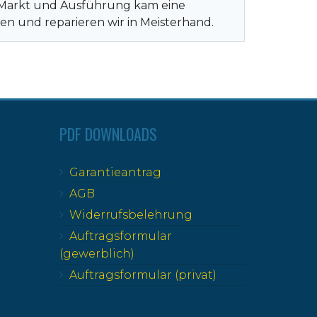
ach Markt und Ausführung kam eine
n und reparieren wir in Meisterhand.
PDF DOWNLOADS
Garantieantrag
AGB
Widerrufsbelehrung
Auftragsformular
(gewerblich)
Auftragsformular (privat)