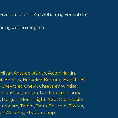
erzeit anliefern. Zur Abholung vereinbaren
nungszeiten möglich.
milcar
Ansaldo
Ashley
Aston Martin
ot
Bentley
Berkeley
Bertone
Bianchi
Bill
Chevrolet
Chevy
Chreyslev Windsor
ch
Jaguar
Jensen
Lamborghini
Lancia
Morgan
Morris Eight
NSU
Oldsmobile
Sunbeam
Talbot
Tatra
Thurner
Toyota
ys
Wolseley
ZIS
Zündapp