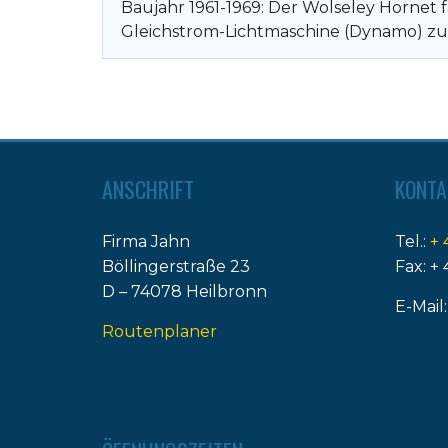
Baujahr 1961-1969: Der Wolseley Hornet f
Gleichstrom-Lichtmaschine (Dynamo) zum
ANSCHRIFT
KONTA
Firma Jahn
Tel.:
+ 
Böllingerstraße 23
Fax: + 
D – 74078 Heilbronn
E-Mail
Routenplaner