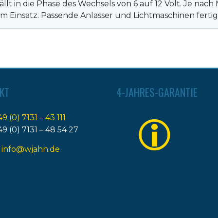
ällt in die Phase des Wechsels von 6 auf 12 Volt. Je n
 Einsatz. Passende Anlasser und Lichtmaschinen fertige
KT
4-JAHRES-GARANTIE
49 (0) 7131 – 43 111
49 (0) 7131 – 48 54 27
:
info@wjahn.de