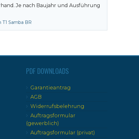
erhand. Je nach Baujahr und Ausführung
n T1 Samba BR
PDF DOWNLOADS
Garantieantrag
AGB
Widerrufsbelehrung
Auftragsformular
(gewerblich)
Auftragsformular (privat)