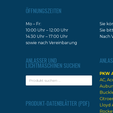
ÖFFNUNGSZEITEN
Mo – Fr:
Sie kö
10:00 Uhr – 12:00 Uhr
Sie bi
14:30 Uhr – 17:00 Uhr
Nach V
sowie nach Vereinbarung
ANLASSER UND
ANLAS
LICHTMASCHINEN SUCHEN
PKW A
AC
Ac
Aubur
Buckl
Citroe
PRODUKT-DATENBLÄTTER (PDF)
Lloyd 
Rocke