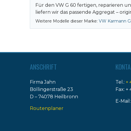
Für den VW G 60 fertigen, reparieren u
liefern wir das passende Aggregat – origi
Weitere Modelle dieser Marke:
VW Karmann G
ANSCHRIFT
KONTA
Firma Jahn
Tel.:
+ 
Böllingerstraße 23
Fax: + 
D – 74078 Heilbronn
E-Mail
Routenplaner