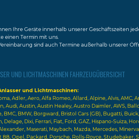
nnen Ihre Geräte innerhalb unserer Geschäftszeiten jed
tte einen Termin mit uns.
ereinbarung sind auch Termine außerhalb unserer Öff
SER UND LICHTMASCHINEN FAHRZEUGÜBERSICHT
nlasser und Lichtmaschinen
oma
Adler
Aero
Alfa Romeo
Allard
Alpine
Alvis
AMC
A
n
Audi
Austin
Austin Healey
Austro Daimler
AWS
Ball
e
BMC
BMW
Borgward
Bristol Cars (GB)
Bugatti
Buick
n
Delage
Dixi
Ferrari
Fiat
Ford
GAZ
Hispano-Suiza
Hor
Alexander
Maserati
Maybach
Mazda
Mercedes
Minerva
t 88
Opel
Packard
Porsche
Rolls-Royce
Studebaker