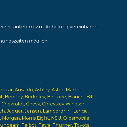
erzeit anliefern. Zur Abholung vereinbaren
nungszeiten möglich.
milcar
Ansaldo
Ashley
Aston Martin
ot
Bentley
Berkeley
Bertone
Bianchi
Bill
Chevrolet
Chevy
Chreyslev Windsor
ch
Jaguar
Jensen
Lamborghini
Lancia
Morgan
Morris Eight
NSU
Oldsmobile
Sunbeam
Talbot
Tatra
Thurner
Toyota