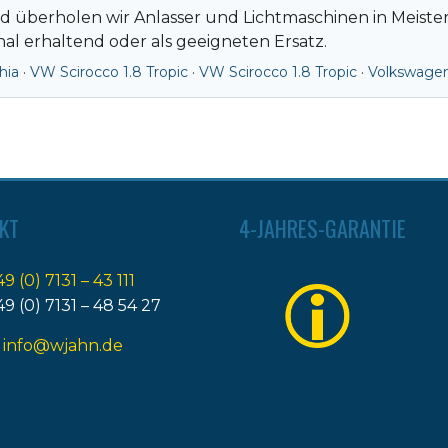
nd überholen wir Anlasser und Lichtmaschinen in Meist
nal erhaltend oder als geeigneten Ersatz.
hia
·
VW Scirocco 1.8 Tropic
·
VW Scirocco 1.8 Tropic
·
Volkswage
KT
4-JAHRES-GARANTIE
49 (0) 7131 – 43 111
49 (0) 7131 – 48 54 27
:
info@wjahn.de