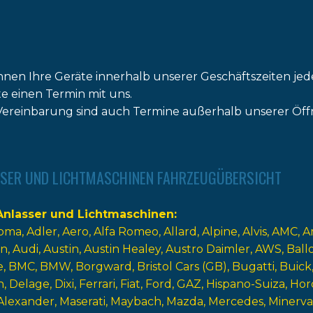
nnen Ihre Geräte innerhalb unserer Geschäftszeiten jed
tte einen Termin mit uns.
ereinbarung sind auch Termine außerhalb unserer Öff
SER UND LICHTMASCHINEN FAHRZEUGÜBERSICHT
nlasser und Lichtmaschinen
oma
Adler
Aero
Alfa Romeo
Allard
Alpine
Alvis
AMC
A
n
Audi
Austin
Austin Healey
Austro Daimler
AWS
Ball
e
BMC
BMW
Borgward
Bristol Cars (GB)
Bugatti
Buick
n
Delage
Dixi
Ferrari
Fiat
Ford
GAZ
Hispano-Suiza
Hor
Alexander
Maserati
Maybach
Mazda
Mercedes
Minerva