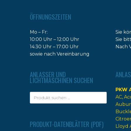
ÖFFNUNGSZEITEN
Mo – Fr:
Sie kö
10:00 Uhr – 12:00 Uhr
Sie bi
14:30 Uhr – 17:00 Uhr
Nach V
sowie nach Vereinbarung
ANLASSER UND
ANLAS
LICHTMASCHINEN SUCHEN
PKW A
AC
Ac
Aubur
Buckl
Citroe
PRODUKT-DATENBLÄTTER (PDF)
Lloyd 