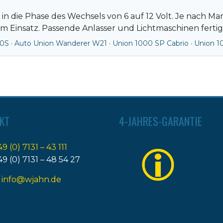
t in die Phase des Wechsels von 6 auf 12 Volt. Je nach 
 Einsatz. Passende Anlasser und Lichtmaschinen fertige
00S
·
Auto Union Wanderer W21
·
Union 1000 SP Cabrio
·
Union 1
KT
4-JAHRES-GARANTIE
49 (0) 7131 – 43 111
49 (0) 7131 – 48 54 27
:
info@wjahn.de