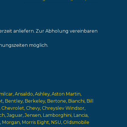
erzeit anliefern. Zur Abholung vereinbaren
nungszeiten möglich.
milcar
Ansaldo
Ashley
Aston Martin
ot
Bentley
Berkeley
Bertone
Bianchi
Bill
Chevrolet
Chevy
Chreyslev Windsor
ch
Jaguar
Jensen
Lamborghini
Lancia
Morgan
Morris Eight
NSU
Oldsmobile