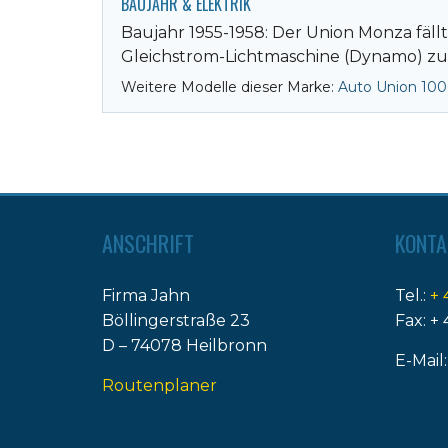
BAUJAHR & ELEKTRIK
Baujahr 1955-1958: Der Union Monza fäll
Gleichstrom-Lichtmaschine (Dynamo) zum
Weitere Modelle dieser Marke:
Auto Union 10
ANSCHRIFT
KONTA
Firma Jahn
Tel.:
+ 
Böllingerstraße 23
Fax: + 
D – 74078 Heilbronn
E-Mail
Routenplaner