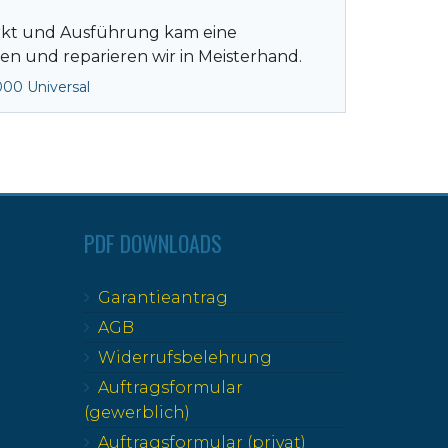
Markt und Ausführung kam eine
n und reparieren wir in Meisterhand.
000 Universal
PDF DOWNLOADS
Garantieantrag
AGB
Widerrufsbelehrung
Auftragsformular
(gewerblich)
Auftragsformular (privat)