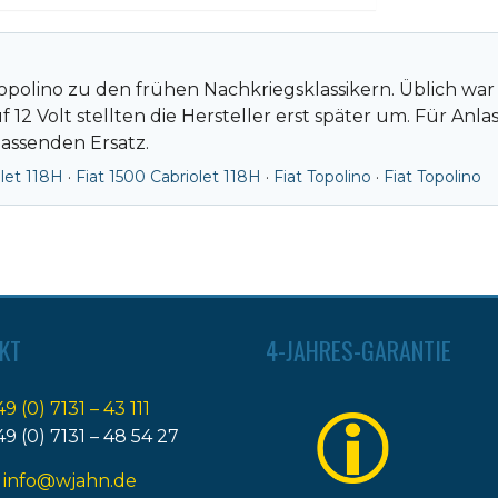
Topolino zu den frühen Nachkriegsklassikern. Üblich war
12 Volt stellten die Hersteller erst später um. Für Anl
assenden Ersatz.
olet 118H
·
Fiat 1500 Cabriolet 118H
·
Fiat Topolino
·
Fiat Topolino
KT
4-JAHRES-GARANTIE
49 (0) 7131 – 43 111
49 (0) 7131 – 48 54 27
:
info@wjahn.de