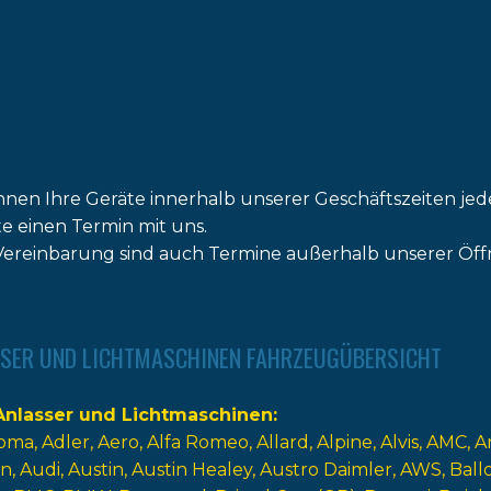
nnen Ihre Geräte innerhalb unserer Geschäftszeiten jed
tte einen Termin mit uns.
ereinbarung sind auch Termine außerhalb unserer Öff
SER UND LICHTMASCHINEN FAHRZEUGÜBERSICHT
nlasser und Lichtmaschinen
oma
Adler
Aero
Alfa Romeo
Allard
Alpine
Alvis
AMC
A
n
Audi
Austin
Austin Healey
Austro Daimler
AWS
Ball