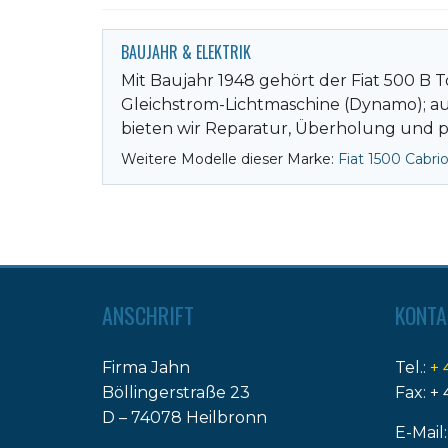
BAUJAHR & ELEKTRIK
Mit Baujahr 1948 gehört der Fiat 500 B 
Gleichstrom-Lichtmaschine (Dynamo); auf 
bieten wir Reparatur, Überholung und p
Weitere Modelle dieser Marke:
Fiat 1500 Cabri
ANSCHRIFT
KONTA
Firma Jahn
Tel.:
+ 
Böllingerstraße 23
Fax: + 
D – 74078 Heilbronn
E-Mail