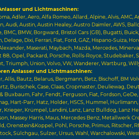
nlasser und Lichtmaschinen
oma
Adler
Aero
Alfa Romeo
Allard
Alpine
Alvis
AMC
A
n
Audi
Austin
Austin Healey
Austro Daimler
AWS
Ball
e
BMC
BMW
Borgward
Bristol Cars (GB)
Bugatti
Buick
n
Delage
Dixi
Ferrari
Fiat
Ford
GAZ
Hispano-Suiza
Hor
Alexander
Maserati
Maybach
Mazda
Mercedes
Minerva
t 88
Opel
Packard
Porsche
Rolls-Royce
Studebaker
nt
Triumph
Union
Volvo
VW
Wanderer
Wartburg
Will
oren Anlasser und Lichtmaschinen
r
Allis
Bautz
Belarus
Bergmann
Betz
Bischoff
BM Vol
rtz
Burischek
Case
Claas
Cropmaster
Deuliewag
Deu
 & Buxbaum
Fahr
Fendt
Ferguson
Fiat
Fordson
GeDe
mag
Hart-Parr
Hatz
Holder
HSCS
Hummel
Hürlimann
r
Krieger
Krümpel
Landini
Lanz
Lanz Bulldog
Lanz He
son
Massey Harris
Maus
Mercedes Benz
Metallwerk Cr
ld
Orenstein&Koppel
Pöhl
Porsche
Primus
Ritscher
R
tock
Sülchgau
Sulzer
Ursus
Wahl
Warchalowski
Wess