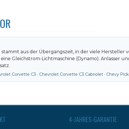
TOR
stammt aus der Übergangszeit, in der viele Hersteller vo
ne Gleichstrom-Lichtmaschine (Dynamo). Anlasser un
satz.
rolet Corvette C3
·
Chevrolet Corvette C3 Cabriolet
·
Chevy Pick
KT
4-JAHRES-GARANTIE