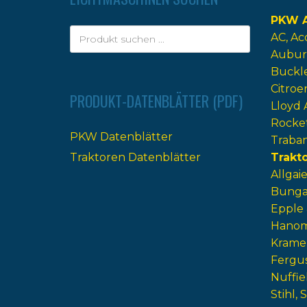
PKW A
AC
Ac
Aubur
Buckl
Citroe
PRODUKT-DATENBLÄTTER (PDF)
Lloyd 
Rocke
PKW Datenblätter
Traba
Traktoren Datenblätter
Trakt
Allgaie
Bunga
Epple
Hano
Krame
Fergu
Nuffie
Stihl
S