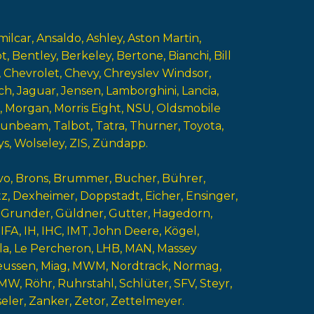
milcar
Ansaldo
Ashley
Aston Martin
ot
Bentley
Berkeley
Bertone
Bianchi
Bill
Chevrolet
Chevy
Chreyslev Windsor
ch
Jaguar
Jensen
Lamborghini
Lancia
Morgan
Morris Eight
NSU
Oldsmobile
Sunbeam
Talbot
Tatra
Thurner
Toyota
ys
Wolseley
ZIS
Zündapp
vo
Brons
Brummer
Bucher
Bührer
tz
Dexheimer
Doppstadt
Eicher
Ensinger
Grunder
Güldner
Gutter
Hagedorn
IFA
IH
IHC
IMT
John Deere
Kögel
la
Le Percheron
LHB
MAN
Massey
eussen
Miag
MWM
Nordtrack
Normag
MW
Röhr
Ruhrstahl
Schlüter
SFV
Steyr
eler
Zanker
Zetor
Zettelmeyer