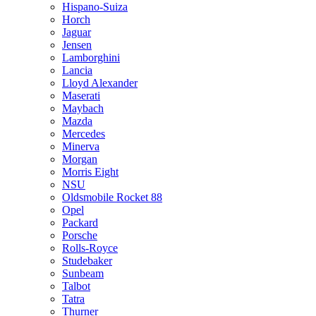
Hispano-Suiza
Horch
Jaguar
Jensen
Lamborghini
Lancia
Lloyd Alexander
Maserati
Maybach
Mazda
Mercedes
Minerva
Morgan
Morris Eight
NSU
Oldsmobile Rocket 88
Opel
Packard
Porsche
Rolls-Royce
Studebaker
Sunbeam
Talbot
Tatra
Thurner