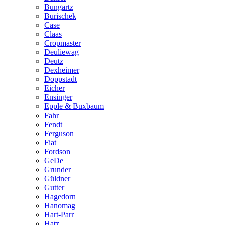
Bungartz
Burischek
Case
Claas
Cropmaster
Deuliewag
Deutz
Dexheimer
Doppstadt
Eicher
Ensinger
Epple & Buxbaum
Fahr
Fendt
Ferguson
Fiat
Fordson
GeDe
Grunder
Güldner
Gutter
Hagedorn
Hanomag
Hart-Parr
Hatz