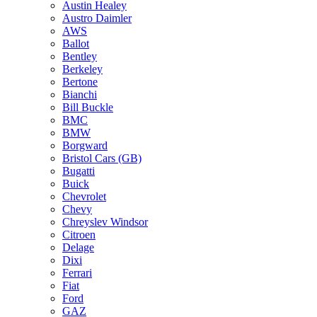
Austin Healey
Austro Daimler
AWS
Ballot
Bentley
Berkeley
Bertone
Bianchi
Bill Buckle
BMC
BMW
Borgward
Bristol Cars (GB)
Bugatti
Buick
Chevrolet
Chevy
Chreyslev Windsor
Citroen
Delage
Dixi
Ferrari
Fiat
Ford
GAZ