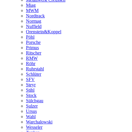
Miag
MWM
Nordtrack
Normag
Nuffield
Orenstein&Koppel
Pöhl
Porsche
Primus
Ritscher
RMW
Röhr
Ruhrstahl
Schlüter
SFV
Steyr
Stihl
Stock
Sülchgau
Sulzer
Ursus
Wahl
Warchalowski
Wesseler