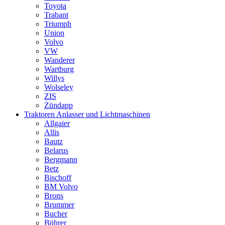
Toyota
Trabant
Triumph
Union
Volvo
VW
Wanderer
Wartburg
Willys
Wolseley
ZIS
Zündapp
Traktoren Anlasser und Lichtmaschinen
Allgaier
Allis
Bautz
Belarus
Bergmann
Betz
Bischoff
BM Volvo
Brons
Brummer
Bucher
Bührer