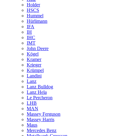
Holder
HSCS
Hummel
Hürlimann
IFA
IH
IHC
IMT
John Deere
Kögel
Kramer
Krieger
Krümpel
Landini
Lanz
Lanz Bulldog
Lanz Hela
Le Percheron
LHB
MAN
Massey Ferguson
Massey Harris
Maus
Mercedes Benz
Metallwerk Creussen