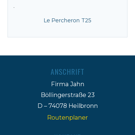
·
Le Percheron T25
ANSCHRIFT
Firma Jahn
Böllingerstraße 23
D – 74078 Heilbronn
Routenplaner