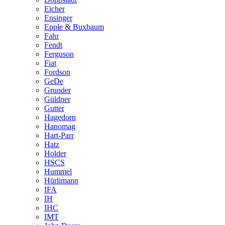
Eicher
Ensinger
Epple & Buxbaum
Fahr
Fendt
Ferguson
Fiat
Fordson
GeDe
Grunder
Güldner
Gutter
Hagedorn
Hanomag
Hart-Parr
Hatz
Holder
HSCS
Hummel
Hürlimann
IFA
IH
IHC
IMT