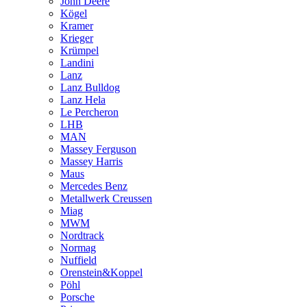
John Deere
Kögel
Kramer
Krieger
Krümpel
Landini
Lanz
Lanz Bulldog
Lanz Hela
Le Percheron
LHB
MAN
Massey Ferguson
Massey Harris
Maus
Mercedes Benz
Metallwerk Creussen
Miag
MWM
Nordtrack
Normag
Nuffield
Orenstein&Koppel
Pöhl
Porsche