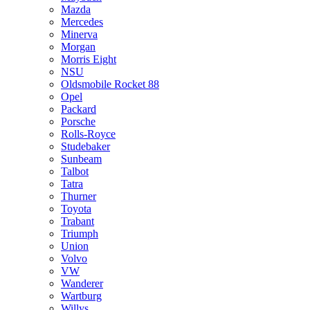
Mazda
Mercedes
Minerva
Morgan
Morris Eight
NSU
Oldsmobile Rocket 88
Opel
Packard
Porsche
Rolls-Royce
Studebaker
Sunbeam
Talbot
Tatra
Thurner
Toyota
Trabant
Triumph
Union
Volvo
VW
Wanderer
Wartburg
Willys