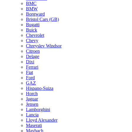
BMC
BMW
Borgward
Bristol Cars (GB)
Bugatti
Buick
Chevrolet
Chevy
Chreyslev Windsor
Citroen
Delage
Dixi
Ferrari
Fiat
Ford
GAZ
Hispano-Suiza
Horch
Jaguar
Jensen
Lamborghini
Lancia
Lloyd Alexander
Maserati
Maybach