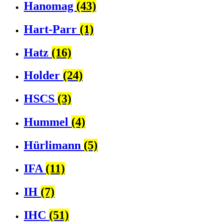
Hanomag
(43)
Hart-Parr
(1)
Hatz
(16)
Holder
(24)
HSCS
(3)
Hummel
(4)
Hürlimann
(5)
IFA
(11)
IH
(7)
IHC
(51)