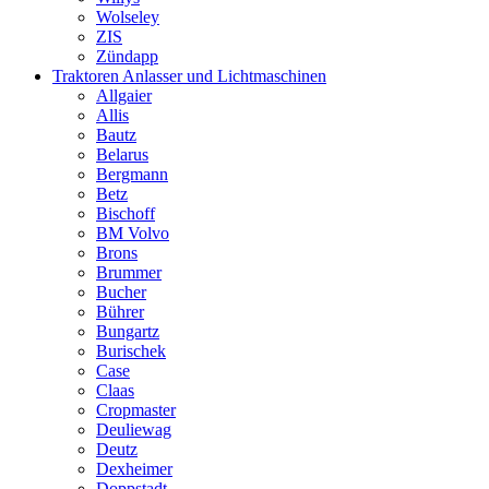
Wolseley
ZIS
Zündapp
Traktoren Anlasser und Lichtmaschinen
Allgaier
Allis
Bautz
Belarus
Bergmann
Betz
Bischoff
BM Volvo
Brons
Brummer
Bucher
Bührer
Bungartz
Burischek
Case
Claas
Cropmaster
Deuliewag
Deutz
Dexheimer
Doppstadt