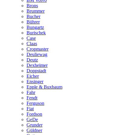
BM Volvo
Brons
Brummer
Bucher
Bührer
Bungartz
Burischek
Case
Claas
Cropmaster
Deuliewag
Deutz
Dexheimer
Doppstadt
Eicher
Ensinger
Epple & Buxbaum
Fahr
Fendt
Ferguson
Fiat
Fordson
GeDe
Grunder
Güldner