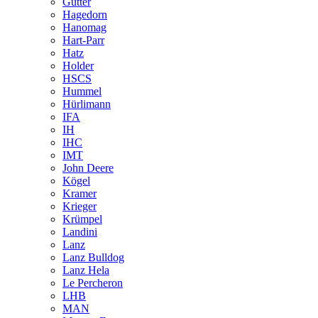
Gutter
Hagedorn
Hanomag
Hart-Parr
Hatz
Holder
HSCS
Hummel
Hürlimann
IFA
IH
IHC
IMT
John Deere
Kögel
Kramer
Krieger
Krümpel
Landini
Lanz
Lanz Bulldog
Lanz Hela
Le Percheron
LHB
MAN