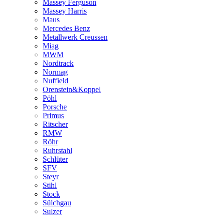
Massey Ferguson
Massey Harris
Maus
Mercedes Benz
Metallwerk Creussen
Miag
MWM
Nordtrack
Normag
Nuffield
Orenstein&Koppel
Pöhl
Porsche
Primus
Ritscher
RMW
Röhr
Ruhrstahl
Schlüter
SFV
Steyr
Stihl
Stock
Sülchgau
Sulzer