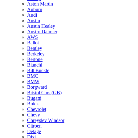
Aston Martin
Auburn
Audi
Austin
Austin Healey
Austro Daimler
AWS
Ballot
Bentley
Berkeley
Bertone
Bianchi
Bill Buckle
BMC
BMW
Borgward
Bristol Cars (GB)
Bugatti
Buick
Chevrolet
Chevy
Chreyslev Windsor
Citroen
Delage
Dixi