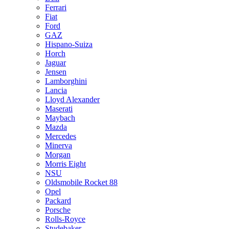
Ferrari
Fiat
Ford
GAZ
Hispano-Suiza
Horch
Jaguar
Jensen
Lamborghini
Lancia
Lloyd Alexander
Maserati
Maybach
Mazda
Mercedes
Minerva
Morgan
Morris Eight
NSU
Oldsmobile Rocket 88
Opel
Packard
Porsche
Rolls-Royce
Studebaker