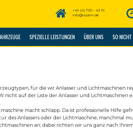
+49 (0) 7131 - 43 111
info@wjahn.de
FAHRZEUGE
SPEZIELLE LEISTUNGEN
ÜBER UNS
SO NICHT
hrzeugtypen, für die wir Anlasser und Lichtmaschinen re
KW nicht auf der Liste der Anlasser und Lichtmaschinen 
.
tmaschine macht schlapp. Da ist professionelle Hilfe gefr
tur des Anlassers oder der Lichtmaschine, manchmal mu
Lichtmaschinen an; dabei richten wir uns ganz nach Ihr