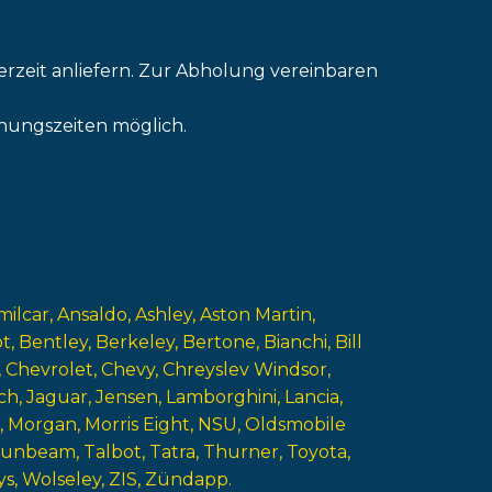
erzeit anliefern. Zur Abholung vereinbaren
nungszeiten möglich.
milcar
Ansaldo
Ashley
Aston Martin
ot
Bentley
Berkeley
Bertone
Bianchi
Bill
Chevrolet
Chevy
Chreyslev Windsor
ch
Jaguar
Jensen
Lamborghini
Lancia
Morgan
Morris Eight
NSU
Oldsmobile
Sunbeam
Talbot
Tatra
Thurner
Toyota
ys
Wolseley
ZIS
Zündapp