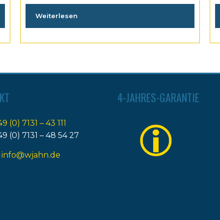
Weiterlesen
KT
4-JAHRES-GARANTIE
49 (0) 7131 – 43 111
49 (0) 7131 – 48 54 27
:
info@wjahn.de