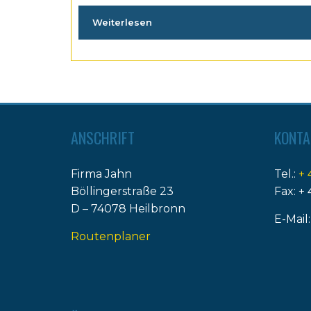
Weiterlesen
ANSCHRIFT
KONTA
Firma Jahn
Tel.:
+ 
Böllingerstraße 23
Fax: + 
D – 74078 Heilbronn
E-Mail
Routenplaner