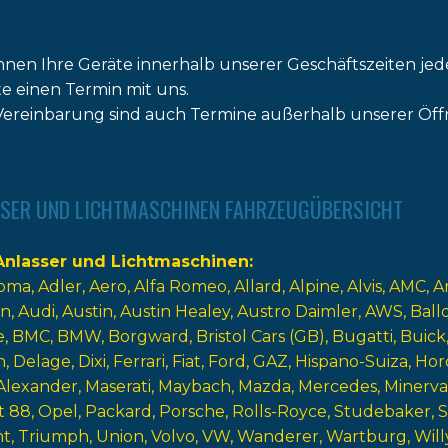
nnen Ihre Geräte innerhalb unserer Geschäftszeiten jed
tte einen Termin mit uns.
ereinbarung sind auch Termine außerhalb unserer Öff
SER UND LICHTMASCHINEN FAHRZEUGÜBERSICHT
nlasser und Lichtmaschinen
oma
Adler
Aero
Alfa Romeo
Allard
Alpine
Alvis
AMC
A
n
Audi
Austin
Austin Healey
Austro Daimler
AWS
Ball
e
BMC
BMW
Borgward
Bristol Cars (GB)
Bugatti
Buick
n
Delage
Dixi
Ferrari
Fiat
Ford
GAZ
Hispano-Suiza
Hor
Alexander
Maserati
Maybach
Mazda
Mercedes
Minerva
t 88
Opel
Packard
Porsche
Rolls-Royce
Studebaker
nt
Triumph
Union
Volvo
VW
Wanderer
Wartburg
Will