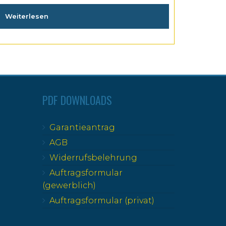
Weiterlesen
PDF DOWNLOADS
Garantieantrag
AGB
Widerrufsbelehrung
Auftragsformular
(gewerblich)
Auftragsformular (privat)